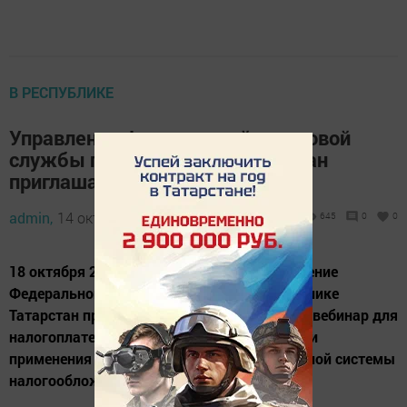
В РЕСПУБЛИКЕ
Управление Федеральной налоговой
службы по Республике Татарстан
приглашает на вебинар по АУСН
admin,
14 октября 2022 - 11:37
645
0
0
18 октября 2022 года в 10.00 часов Управление
Федеральной налоговой службы по Республике
Татарстан проведет очередной бесплатный вебинар для
налогоплательщиков по теме: «Особенности
применения автоматизированной упрощенной системы
налогообложения».