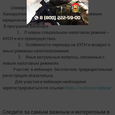
Спикером вебинара выступит Эльмира
Хамидуллина, начальник отдела налогообложения
юридических лиц.
В программе вебинара:
1. О новом специальном налоговом режиме –
АУСН и его преимуществах.
2. Особенности перехода на АУСН и возврат к
иным режимам налогообложения.
3. Иные актуальные вопросы, связанные с
новым налоговым режимом.
Участие в вебинаре бесплатное, предварительная
регистрация обязательна.
Для участия в вебинаре необходимо
зарегистрироваться по ссылке
https://w.sbis.ru/webinar
Следите за самым важным и интересным в