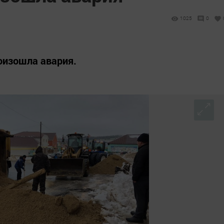
1025
0
оизошла авария.