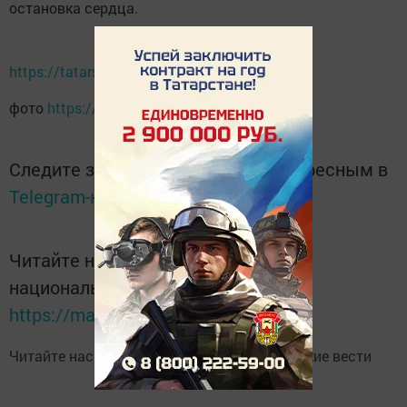
остановка сердца.
https://tatarstan24.tv/
фото
https://tatarstan24.tv/
Следите за самым важным и интересным в
Telegram-канале
Татмедиа
Читайте новости Татарстана в
национальном мессенджере MАХ:
https://max.ru/tatmedia
Читайте нас в
Telegram-канале
Высокогорские вести