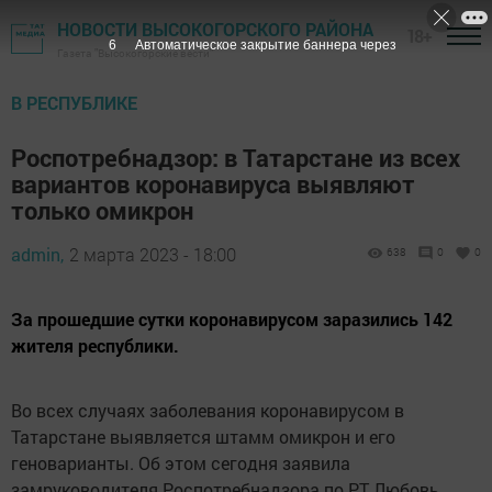
НОВОСТИ ВЫСОКОГОРСКОГО РАЙОНА
18+
5
Автоматическое закрытие баннера через
Газета "Высокогорские вести"
В РЕСПУБЛИКЕ
Роспотребнадзор: в Татарстане из всех
вариантов коронавируса выявляют
только омикрон
admin,
2 марта 2023 - 18:00
638
0
0
За прошедшие сутки коронавирусом заразились 142
жителя республики.
Во всех случаях заболевания коронавирусом в
Татарстане выявляется штамм омикрон и его
геноварианты. Об этом сегодня заявила
замруководителя Роспотребнадзора по РТ Любовь