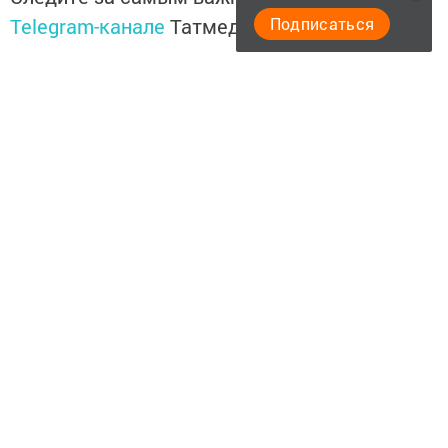
Подписаться
Telegram-канале
Татмедиа
Читайте новости Татарстана в
национальном мессенджере MАХ:
https://max.ru/tatmedia
Читайте нас в
Telegram-канале
Высокогорские вести
Перейти на страницу новости