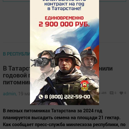
В РЕСПУБЛИКЕ
В Татарстане наполовину выполнили
годовой план по посеву семян в
питомниках
admin,
19 мая 2024 - 14:00
486
0
0
В лесных питомниках Татарстана за 2024 год
планируется высадить семена на площади 21 гектар.
Как сообщает пресс-служба минлесхоза республики, по