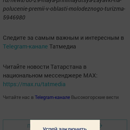
polucenie-premii-v-oblasti-molodeznogo-turizma-
5946980
Следите за самым важным и интересным в
Telegram-канале
Татмедиа
Читайте новости Татарстана в
национальном мессенджере MАХ:
https://max.ru/tatmedia
Читайте нас в
Telegram-канале
Высокогорские вести
Перейти на страницу новости