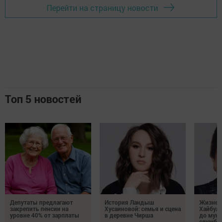
Перейти на страницу новости
Топ 5 новостей
Депутаты предлагают
История Ландыш
Жизнен
закрепить пенсии на
Хусаиновой: семья и сцена
Хайбулл
уровне 40% от зарплаты
в деревне Чирша
до мун
службы