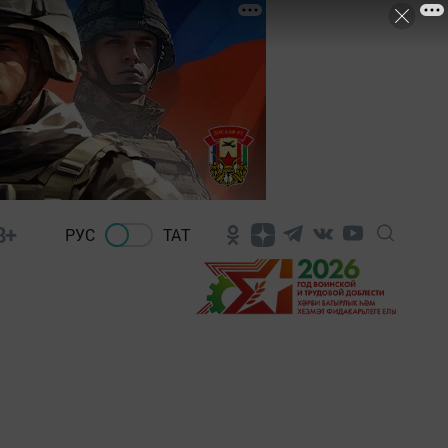
8+
РУС
ТАТ