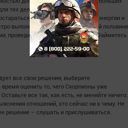
гкостью достигаться и не потребуют больших
для тех дел, которые вы уже давно
остараться завершить их. Вы полны энергии и
стро выполните все задачи. Во второй половин
ми, проведите вечер в одиночестве. Займитесь
дует все свои решения, выберите
 время оценить то, чего Скорпионы уже
Оставьте все так, как есть, не меняйте ничего.
выяснения отношений, это сейчас ни к чему. Не
ее решение – слушать и прислушиваться.