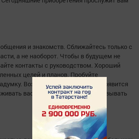
. Сегодняшние приобретения прослужит вам
 общения и знакомств. Сближайтесь только с
расти, а не наоборот. Чтобы в будущем не
айте контакты с руководством. Хороший
ленных целей и планов. Пробуйте
адумку. Возможно, в вашей жизни появится
рживать вас и помогать вам реализовывать