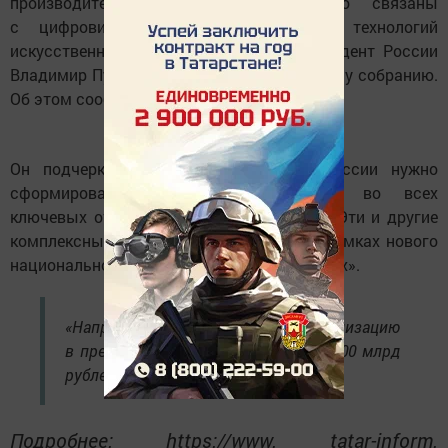
производительности труда неразрывно связаны
с цифровизацией и использованием технологий
искусственного интеллекта, заявил Президент России
Владимир Путин на послании Федеральному собранию.
Об этом сообщает ИА «Татар-информ».
Он подчеркнул, что к 2030 году в России нужно
сформировать цифровые платформы во всех
ключевых отраслях экономики и сферы. Эти и другие
комплексные задачи будут решаться в рамках нового
национального проекта «Экономика данных».
«Направим на его реализацию
в предстоящие шесть лет не менее 700 млрд
рублей», — заявил Путин.
Подробнее: https://www. tatar-inform.