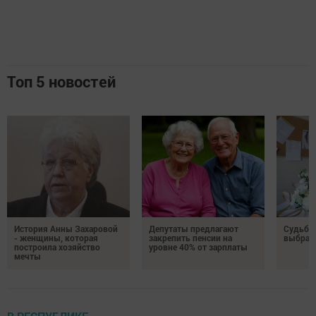
Топ 5 новостей
История Анны Захаровой
Депутаты предлагают
Судьба
- женщины, которая
закрепить пенсии на
выбрал
построила хозяйство
уровне 40% от зарплаты
мечты