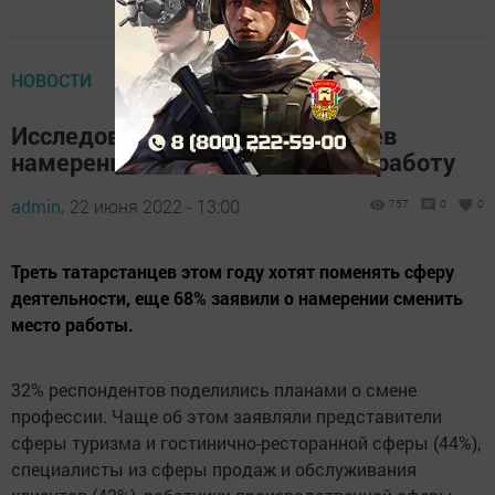
НОВОСТИ
Исследование: 68% татарстанцев
намерены в этом году сменить работу
admin,
22 июня 2022 - 13:00
757
0
0
Треть татарстанцев этом году хотят поменять сферу
деятельности, еще 68% заявили о намерении сменить
место работы.
32% респондентов поделились планами о смене
профессии. Чаще об этом заявляли представители
сферы туризма и гостинично-ресторанной сферы (44%),
специалисты из сферы продаж и обслуживания