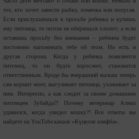
Часто дети мечтают о собаке или кошке. Немало и
тех, кто хочет завести рыбку, хомячка или попугая.
Если прислушаешься к просьбе ребенка и купишь
ему питомца, то потом не оберешься хлопот; а если
оставишь просьбу без внимания – ребенок будет
постоянно напоминать тебе об этом. Но есть и
другая сторона. Когда у ребенка появляется
питомец, то он будто взрослеет, становится
ответственным. Вроде бы вчерашний малыш теперь
сам кормит моет, выгуливает питомца, ухаживает за
ним. Интересно, а как следит за своим домашним
питомцем Зубайда?! Почему ветеринар Алмаз
удивился, когда увидел кошку?! Все ответы вы
найдете на
YouTube
канале
«Күңелле әлифба».