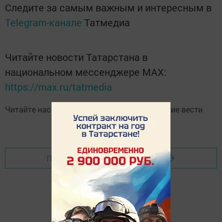
Следите за самым важным и интересным в
Telegram-канале
Татмедиа
Читайте новости Татарстана в
национальном мессенджере MАХ:
https://max.ru/tatmedia
Читайте нас в
Telegram-канале
Высокогорские вести
Перейти на страницу новости