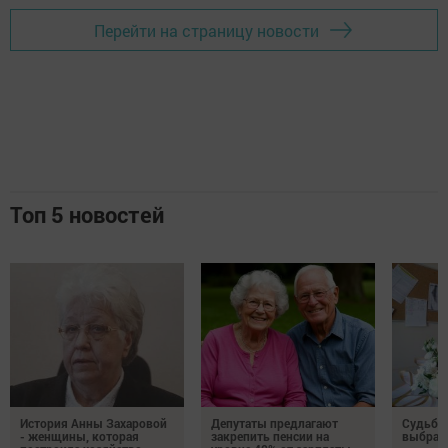
Перейти на страницу новости
Топ 5 новостей
История Анны Захаровой
Депутаты предлагают
Судьба
- женщины, которая
закрепить пенсии на
выбрал