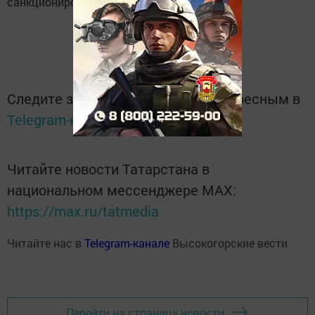
санкционированного места для купания.
Следите за самым важным и интересным в
Telegram-канале
Татмедиа
Читайте новости Татарстана в
национальном мессенджере MАХ:
https://max.ru/tatmedia
Читайте нас в
Telegram-канале
Высокогорские вести
Перейти на страницу новости