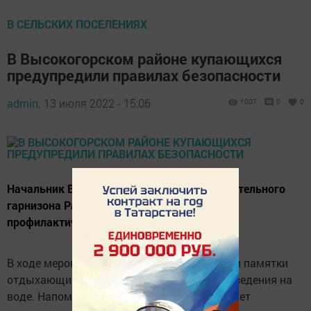
В СЕЛЬСКИХ ПОСЕЛЕНИЯХ
В Высокогорском районе купающихся
предупредили правилах безопасности
admin,
13 июля 2022 - 15:06
1007
0
0
Начальник Высокогорского пожарно-спасательного
гарнизона Раиль Шаймарданов провел
профилактический рейд по озёрам района.
В ходе мероприятия провел беседу и раздал памятки
отдыхающим с правилами безопасного поведения на
воде. Напомним, в Высокогорском районе нет