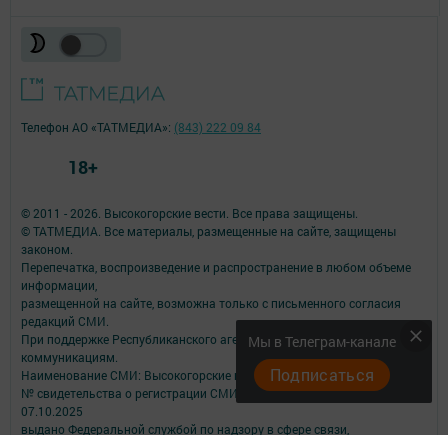
Телефон АО «ТАТМЕДИА»:
(843) 222 09 84
18+
© 2011 - 2026. Высокогорские вести. Все права защищены.
© ТАТМЕДИА. Все материалы, размещенные на сайте, защищены
законом.
Перепечатка, воспроизведение и распространение в любом объеме
информации,
размещенной на сайте, возможна только с письменного согласия
редакций СМИ.
При поддержке Республиканского агентства по печати и массовым
Мы в Телеграм-канале
коммуникациям.
Подписаться
Наименование СМИ: Высокогорские вести
№ свидетельства о регистрации СМИ, дата: ЭЛ № ФС 77 - 90215 от
07.10.2025
выдано Федеральной службой по надзору в сфере связи,
информационных технологий и массовых коммуникаций