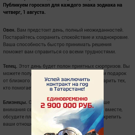
Публикуем гороскоп для каждого знака зодиака на
четверг, 1 августа.
Овен.
Вам предстоит день, полный неожиданностей.
Постарайтесь сохранить спокойствие и хладнокровие.
Ваша способность быстро принимать решения
поможет вам справиться со всеми трудностями.
Телец.
Этот день будет полон приятных сюрпризов. Вы
можете получить неожиданную прибыль или подарок
от близкого человека. Не забывайте благодарить тех,
кто помогает вам.
Близнецы.
Сегодня вам стоит уделить больше
внимания своим близким. Проведите время вместе,
обсудите планы на будущее. Это поможет укрепить
ваши отношения.