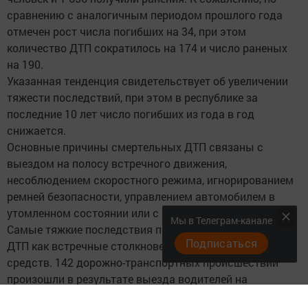
сравнению с аналогичным периодом прошлого года
отмечен рост числа погибших на 34, при этом
количество ДТП сократилось на 174 и число раненых
на 190.
Указанная тенденция свидетельствует об увеличении
тяжести последствий, при этом в республике за
последние 10 лет число погибших из года в год
снижается.
Основные причины смертельных ДТП связаны с
выездом на полосу встречного движения,
несоблюдением скоростного режима, игнорированием
ремней безопасности, управлением автомобилем в
утомленном состоянии или с признаками опьянения.
Мы в Телеграм-канале
Самые тяжкие последствия приходятся на такой вид
Подписаться
ДТП как встречные столкновения транспортных
средств. 142 дорожно-транспортных происшествий
произошли в результате выезда водителей на
встречную полосу. В них 60 человек погибли и 243