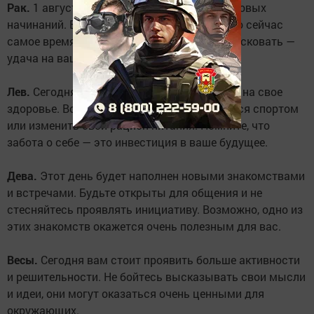
Рак.
1 августа – благоприятный день для новых
начинаний. Если у вас есть какие-то идеи, то сейчас
самое время их реализовать. Не бойтесь рисковать —
удача на вашей стороне.
Лев.
Сегодня вам стоит обратить внимание на свое
здоровье. Возможно, пришло время заняться спортом
или изменить свой рацион питания. Помните, что
забота о себе — это инвестиция в ваше будущее.
Дева.
Этот день будет наполнен новыми знакомствами
и встречами. Будьте открыты для общения и не
стесняйтесь проявлять инициативу. Возможно, одно из
этих знакомств окажется очень полезным для вас.
Весы.
Сегодня вам стоит проявить больше активности
и решительности. Не бойтесь высказывать свои мысли
и идеи, они могут оказаться очень ценными для
окружающих.