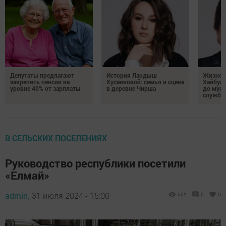
Депутаты предлагают
История Ландыш
Жизнен
закрепить пенсии на
Хусаиновой: семья и сцена
Хайбулл
уровне 40% от зарплаты
в деревне Чирша
до мун
службы
В СЕЛЬСКИХ ПОСЕЛЕНИЯХ
Руководство республики посетили
«Елмай»
admin,
31 июля 2024 - 15:00
551
0
0