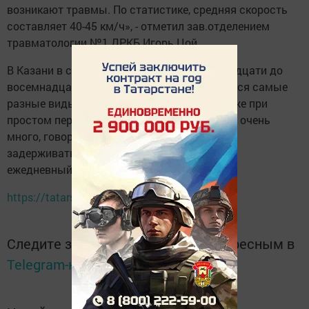
возникают травмы. По статистике, средняя скорость
составляет 40-45 км/ч», - отметил зав.отделением
травматологии №1 ДРКБ Игорь Цой.
В Казани в сутки фиксируется уже от двенадцати до
восемнадцати госпитализаций. Учитываются самые
разные виды повреждений, полученные даже при
простом переходе по скользкой дороге. Это очень
много, говорят врачи, которым приходится
задерживаться на работе, дабы завершить
ежедневный приём больных.
https://tatarstan24.tv
Следите за самым важным и интересным в
Telegram-канале
Татмедиа