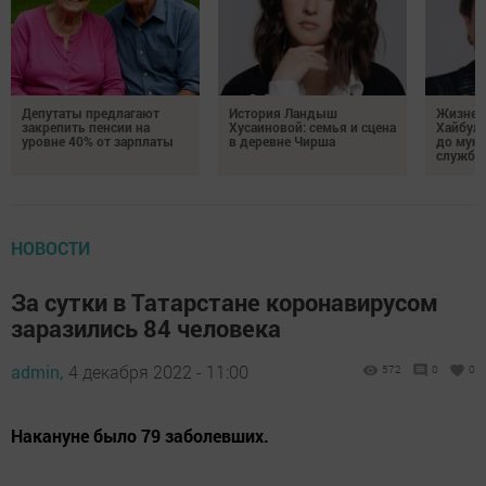
Депутаты предлагают
История Ландыш
Жизнен
закрепить пенсии на
Хусаиновой: семья и сцена
Хайбулл
уровне 40% от зарплаты
в деревне Чирша
до мун
службы
НОВОСТИ
За сутки в Татарстане коронавирусом
заразились 84 человека
admin,
4 декабря 2022 - 11:00
572
0
0
Накануне было 79 заболевших.