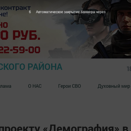
5
Автоматическое закрытие баннера через
СКОГО РАЙОНА
1
клама
О НАС
Герои СВО
Духовный мир
цпроекту «Демография» в