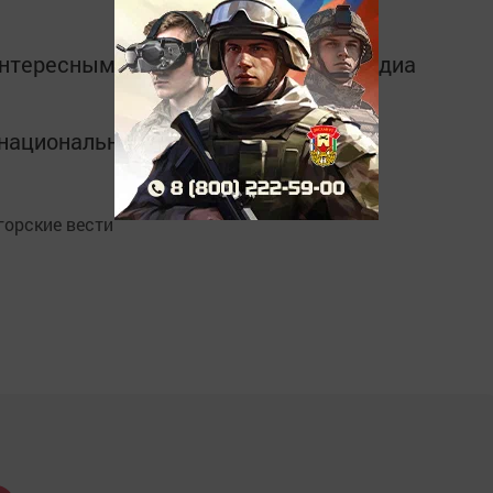
интересным в
Telegram-канале
Татмедиа
в национальном мессенджере MАХ:
орские вести