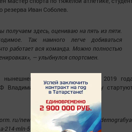
ен мастер спорта по тяжёлой атлетике, студен
 резерва Иван Соболев.
ы получаем здесь, оцениваю на пять из пяти.
ходимое. Так намного легче добиваться
 что работает вся команда. Можно полностью
енировках», — улыбнулся спортсмен.
х нынешнем виде реализуются с 2019 год
Ф Владимира Путина. В 2025 году стартую
form. ru/news/za-4-goda-po-nacproektu-demografiya
-na-214-mln-5965131