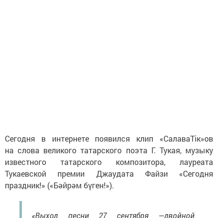
Сегодня в интернете появился клип «СалаваТік»ов
на слова великого татарского поэта Г. Тукая, музыку
известного татарского композитора, лауреата
Тукаевской премии Джаудата Файзи «Сегодня
праздник!» («Бәйрәм бүген!»).
«Выход песни 27 сентября —двойной