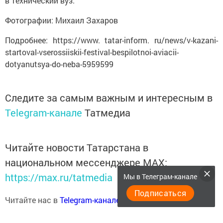
в технический вуз.
Фотографии: Михаил Захаров
Подробнее: https://www. tatar-inform. ru/news/v-kazani-
startoval-vserossiiskii-festival-bespilotnoi-aviacii-
dotyanutsya-do-neba-5959599
Следите за самым важным и интересным в
Telegram-канале
Татмедиа
Читайте новости Татарстана в
национальном мессенджере MАХ:
https://max.ru/tatmedia
Мы в Телеграм-канале
Подписаться
Читайте нас в
Telegram-канале
Высокогорские вести