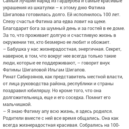
Самый лучший наряд из гардероба и самые красивые
украшения из шкатулки – к этому дню Фатима
Шигапова готовилась долго. Ей исполнилось 100 лет.
Слезу счастья Фатима апа едва ловит на щеке.
Благодарит бога за шумный день и за гостей в ее доме.
За то, что проживает долгую и счастливую жизнь в
окружении тех, кто безмерно ее любит и обожает.
– Бабушка у нас жизнерадостная, энергичная. Секрет,
наверное, в том, что вокруг нее всегда только такие
люди, которые ее поддерживают, – говорит внук
Фатимы Шигаповой Ильгам Шигапов.
Ринат Сабирзянов, как представитель местной власти,
от лица руководства района, республики и страны
поздравил юбиляршу. Но кроме того, что она
долгожительница, еще и его соседка. Помнит его
мальчишкой.
– Я знаю Фатиму апу всю жизнь, я здесь родился.
Родители вместе с ней все время общались. Она как
всегда жизнерадостная красивая. Собрались на 100-