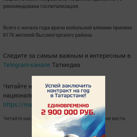
рекомендована госпитализация.
Всего с начала года врачи мобильной клиники приняли
8176 жителей Высокогорского района.
Следите за самым важным и интересным в
Telegram-канале
Татмедиа
Читайте новости Татарстана в
национальном мессенджере MАХ:
https://max.ru/tatmedia
Читайте нас в
Telegram-канале
Высокогорские вести