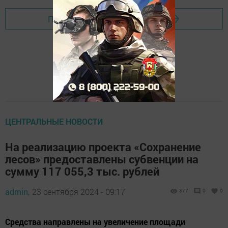
Перейти на страницу новости
ЦЕНТРАЛЬНЫЕ НОВОСТИ
На реализацию проекта «Сохранение
лесов» предоставлены субвенции на
сумму 117 055,3 тыс. рублей
admin,
23 сентября 2024 - 09:17
377
0
0
Средства направлены на увеличение площади