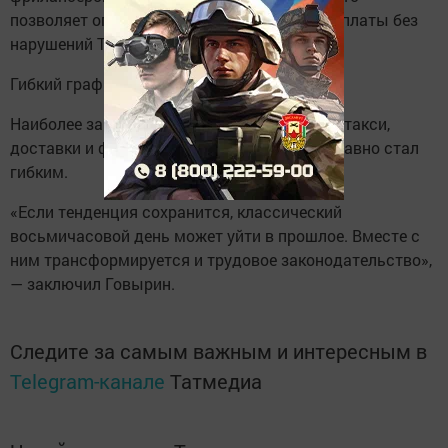
позволяет оптимизировать расходы на зарплаты без
нарушений Трудового кодекса.
Гибкий график — новая норма?
Наиболее заметны эти изменения в сферах такси,
доставки и фриланса, где рабочий график давно стал
гибким.
«Если тенденция сохранится, классический
восьмичасовой день может уйти в прошлое. Вместе с
ним трансформируется и трудовое законодательство»,
— заключил Говырин.
Следите за самым важным и интересным в
Telegram-канале
Татмедиа