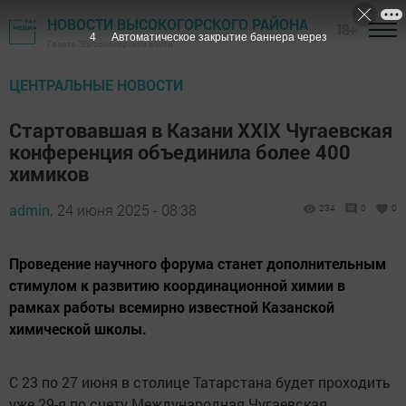
НОВОСТИ ВЫСОКОГОРСКОГО РАЙОНА
18+
3
Автоматическое закрытие баннера через
Газета "Высокогорские вести"
ЦЕНТРАЛЬНЫЕ НОВОСТИ
Стартовавшая в Казани XXIX Чугаевская
конференция объединила более 400
химиков
admin,
24 июня 2025 - 08:38
234
0
0
Проведение научного форума станет дополнительным
стимулом к развитию координационной химии в
рамках работы всемирно известной Казанской
химической школы.
С 23 по 27 июня в столице Татарстана будет проходить
уже 29-я по счету Международная Чугаевская