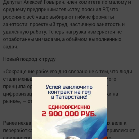
Депутат Алексей Говырин, член комитета по малому и
среднему предпринимательству, пояснил RT, что
россияне всё чаще выбирают гибкие форматы
занятости: проектный труд, частичную занятость и
удалённую работу. Теперь нагрузка измеряется не
отработанными часами, а объёмом выполненных
задач.
Новый подход к труду
«Сокращение рабочего дня связано не с тем, что люди
стали меньше работать, а с изменением самого
принципа организации труда. Это результат
цифровизации и перераспределения нагрузки на
рынке», — отметил парламентарий.
Ранее нехватка кадров в некоторых отраслях вела к
переработкам, но теперь компании активно привлекают
фрилансеров и внештатных сотрудников. Это