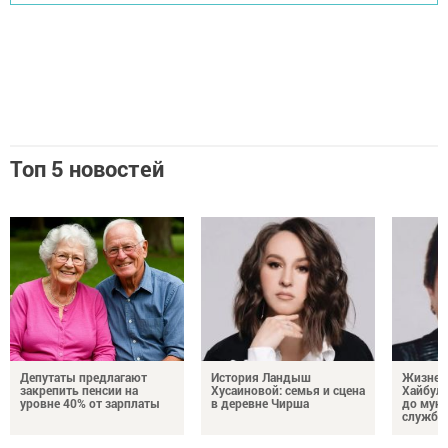
Топ 5 новостей
Депутаты предлагают
История Ландыш
Жизнен
закрепить пенсии на
Хусаиновой: семья и сцена
Хайбулл
уровне 40% от зарплаты
в деревне Чирша
до мун
службы