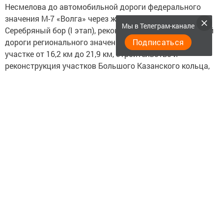
Несмелова до автомобильной дороги федерального
значения М-7 «Волга» через жилой комплекс
Мы в Телеграм-канале
Серебряный бор (I этап), реконструкция автомобильной
дороги регионального значения Казань – Шемордан на
Подписаться
участке от 16,2 км до 21,9 км, строительство и
реконструкция участков Большого Казанского кольца,
Вознесенский тракт и др.
В ходе реализации нацпроекта дороги ремонтировали с
применением современных технологий. Например, при
ремонте автодороги Алексеевское – Билярск
использовали асфальтобетонные смеси по
современным стандартам, а при ремонте моста на
автодороге Большие Кайбицы – Камылово
применялась современная гидроизоляция в целях
повышения надежности и долговечности конструкций.
В целом по нацпроекту на 92,8 % объектов (411 из 466)