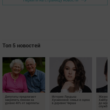
Топ 5 новостей
Депутаты предлагают
История Ландыш
Жизнен
закрепить пенсии на
Хусаиновой: семья и сцена
Хайбулл
уровне 40% от зарплаты
в деревне Чирша
до мун
службы