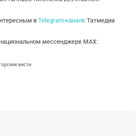
интересным в
Telegram-канале
Татмедиа
в национальном мессенджере MАХ:
орские вести