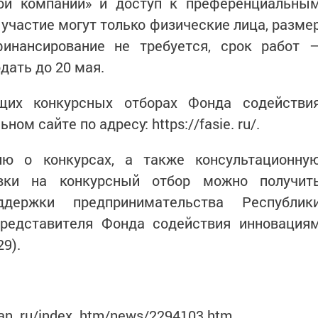
кой компании» и доступ к преференциальны
участие могут только физические лица, разме
инансирование не требуется, срок работ 
дать до 20 мая.
щих конкурсных отборах Фонда содействи
м сайте по адресу: https://fasie. ru/.
ю о конкурсах, а также консультационну
ки на конкурсный отбор можно получит
держки предпринимательства Республик
представителя Фонда содействия инновация
29).
tan. ru/index. htm/news/2294103.htm