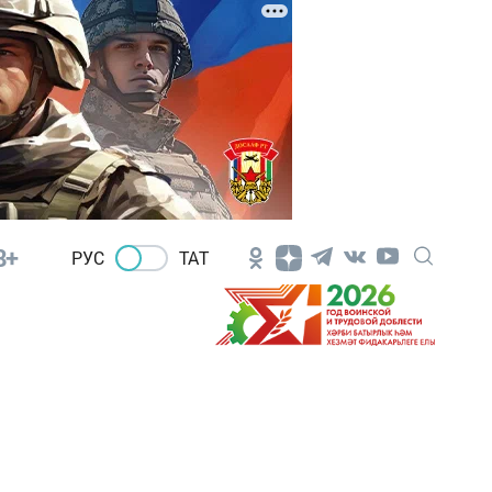
8+
РУС
ТАТ