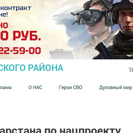
СКОГО РАЙОНА
1
клама
О НАС
Герои СВО
Духовный мир
арстана по нацпроекту