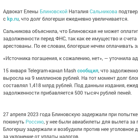
Адвокат Елены
Блиновской
Наталия
Сальникова
подтвер
с
kp.ru
, что долг блогерши ежедневно увеличивается.
Сальникова объяснила, что Блиновская не может оплати
задолженности перед ФНС, так как ее имущество и счета
арестованы. По ее словам, блогерше нечем оплачивать 
«Источника погашения, к сожалению, нет», — уточнила ад
15 января Telegram-канал Mash
сообщил
, что задолженн
выросла на 9 миллионов рублей. На тот момент долг бл
составлял 1,418 млрд рублей. Под данным издания, ежед
задолженности прибавляется 500 тысяч рублей пеней.
27 апреля 2023 года Блиновскую задержали при попытке
покинуть
Россию
, у нее были авиабилеты для вылета за 
Блогершу задержали и возбудили против нее уголовное 
за уклонение от уплаты налогов.