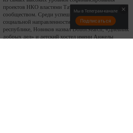
проектов НКО властями Татарстана и местным
Мы в Телеграм-канале
сообществом. Среди успешных проектов
Подписаться
социальной направленности, реализованных в
республике, Новиков назвал DonorSearch, «Дневник
добрых дел» и детский хостел имени Анжелы
Вавиловой.
Помимо Республики Татарстан регионами-лидерами
по числу поддержанных НКО стали Москва, Санкт-
Петербург и Екатеринбург.
Всего в этом году фонд президентских грантов
распределил 8 млрд рублей среди НКО по всей
стране. Было поддержано 6,7 тыс. проектов.
Фото: Михаил Захаров
Подробнее: https://www.tatar-