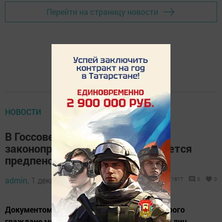
Перейти на страницу новости
НОВОСТИ
В Госсовет Татарстана поступил
законопроект, которым изменяется
предпенсионный возраст
admin,
1 декабря 2018 - 09:01
1617
0
0
Документом меняется срок, в течение которого
граждане могут быть отнесены к категории лиц