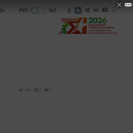
8+
РУС
ТАТ
1358
0
0