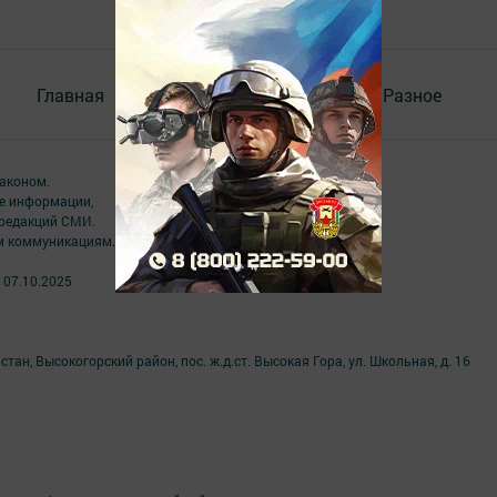
Главная
Контакты
Документы
Разное
аконом.
ме информации,
 редакций СМИ.
ым коммуникациям.
 07.10.2025
ан, Высокогорский район, пос. ж.д.ст. Высокая Гора, ул. Школьная, д. 16