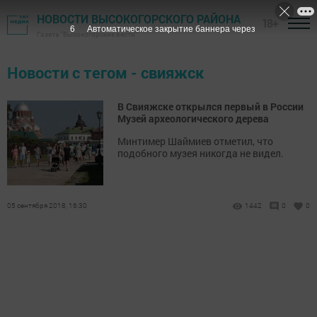
НОВОСТИ ВЫСОКОГОРСКОГО РАЙОНА
18+
6
Автоматическое закрытие баннера через
Газета "Высокогорские вести"
Новости с тегом - свияжск
В Свияжске открылся первый в России
Музей археологического дерева
Минтимер Шаймиев отметил, что
подобного музея никогда не видел.
05 сентября 2018, 16:30
1442
0
0