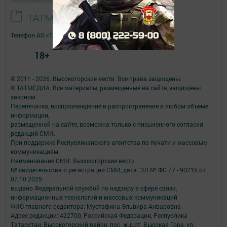
Телефон АО «ТАТМЕДИА»:
(843) 222 09 84
18+
© 2011 - 2026. Высокогорские вести. Все права защищены.
© ТАТМЕДИА. Все материалы, размещенные на сайте, защищены
законом.
Перепечатка, воспроизведение и распространение в любом объеме
информации,
размещенной на сайте, возможна только с письменного согласия
редакций СМИ.
При поддержке Республиканского агентства по печати и массовым
коммуникациям.
Наименование СМИ: Высокогорские вести
№ свидетельства о регистрации СМИ, дата: ЭЛ № ФС 77 - 90215 от
07.10.2025
выдано Федеральной службой по надзору в сфере связи,
информационных технологий и массовых коммуникаций
ФИО главного редактора: Мустафина Эльвира Анваровна
Адрес редакции: 422700, Российская Федерация, Республика
Татарстан, Высокогорский район, пос. ж.д.ст. Высокая Гора, ул.