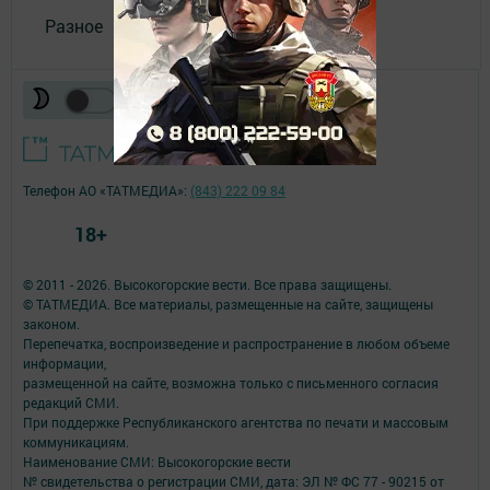
Разное
Телефон АО «ТАТМЕДИА»:
(843) 222 09 84
18+
© 2011 - 2026. Высокогорские вести. Все права защищены.
© ТАТМЕДИА. Все материалы, размещенные на сайте, защищены
законом.
Перепечатка, воспроизведение и распространение в любом объеме
информации,
размещенной на сайте, возможна только с письменного согласия
редакций СМИ.
При поддержке Республиканского агентства по печати и массовым
коммуникациям.
Наименование СМИ: Высокогорские вести
№ свидетельства о регистрации СМИ, дата: ЭЛ № ФС 77 - 90215 от