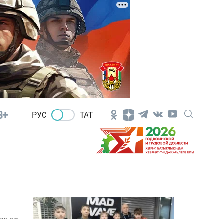
8+
РУС
ТАТ
ях по