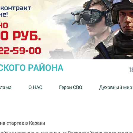
СКОГО РАЙОНА
1
клама
О НАС
Герои СВО
Духовный мир
на стартах в Казани
айона успешно выступили на Всероссийских соревновани