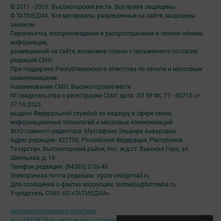
© 2011 - 2026. Высокогорские вести. Все права защищены.
© ТАТМЕДИА. Все материалы, размещенные на сайте, защищены
законом.
Перепечатка, воспроизведение и распространение в любом объеме
информации,
размещенной на сайте, возможна только с письменного согласия
редакций СМИ.
При поддержке Республиканского агентства по печати и массовым
коммуникациям.
Наименование СМИ: Высокогорские вести
№ свидетельства о регистрации СМИ, дата: ЭЛ № ФС 77 - 90215 от
07.10.2025
выдано Федеральной службой по надзору в сфере связи,
информационных технологий и массовых коммуникаций
ФИО главного редактора: Мустафина Эльвира Анваровна
Адрес редакции: 422700, Российская Федерация, Республика
Татарстан, Высокогорский район, пос. ж.д.ст. Высокая Гора, ул.
Школьная, д. 16
Телефон редакции: (84365) 2-36-48
Электронная почта редакции: vgora-vesti@mail.ru
Для сообщений о фактах коррупции: tatmedia@tatmedia.ru
Учредитель СМИ: АО «ТАТМЕДИА»
Антикоррупционная политика
АО «ТАТМЕДИА» использует «cookie»
для персонализации сервисов и