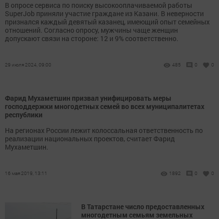
В опросе сервиса по поиску высокооплачиваемой работы
SuperJob приняли участие граждане из Казани. В неверности
признался каждый девятый казанец, имеющий опыт семейных
отношений. Согласно опросу, мужчины чаще женщин
допускают связи на стороне: 12 и 9% соответственно.
29 июля 2024, 09:00
485
0
0
Фарид Мухаметшин призвал унифицировать меры
господдержки многодетных семей во всех муниципалитетах
республики
На регионах России лежит колоссальная ответственность по
реализации национальных проектов, считает Фарид
Мухаметшин.
16 мая 2019, 13:11
1892
0
0
В Татарстане число предоставленных
многодетным семьям земельных