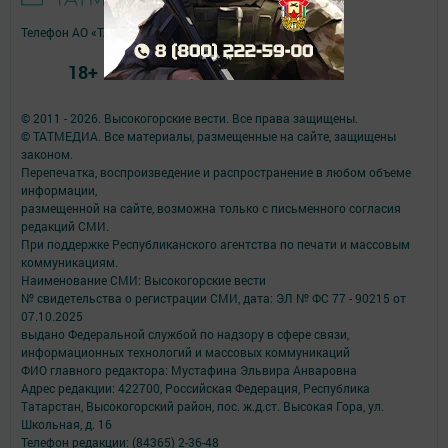
Телефон АО «ТАТМЕДИА»:
(843) 222 09 84
18+
© 2011 - 2026. Высокогорские вести. Все права защищены.
© ТАТМЕДИА. Все материалы, размещенные на сайте, защищены
законом.
Перепечатка, воспроизведение и распространение в любом объеме
информации,
размещенной на сайте, возможна только с письменного согласия
редакций СМИ.
При поддержке Республиканского агентства по печати и массовым
коммуникациям.
Наименование СМИ: Высокогорские вести
№ свидетельства о регистрации СМИ, дата: ЭЛ № ФС 77 - 90215 от
07.10.2025
выдано Федеральной службой по надзору в сфере связи,
информационных технологий и массовых коммуникаций
ФИО главного редактора: Мустафина Эльвира Анваровна
Адрес редакции: 422700, Российская Федерация, Республика
Татарстан, Высокогорский район, пос. ж.д.ст. Высокая Гора, ул.
Школьная, д. 16
Телефон редакции: (84365) 2-36-48