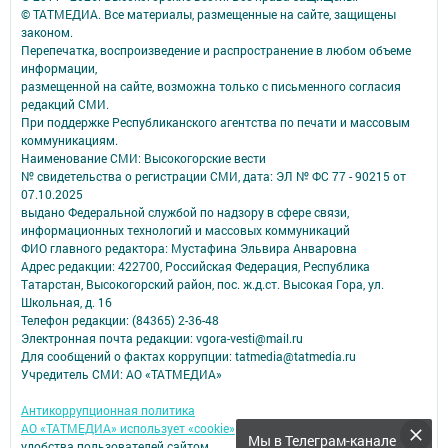
© ТАТМЕДИА. Все материалы, размещенные на сайте, защищены
законом.
Перепечатка, воспроизведение и распространение в любом объеме
информации,
размещенной на сайте, возможна только с письменного согласия
редакций СМИ.
При поддержке Республиканского агентства по печати и массовым
коммуникациям.
Наименование СМИ: Высокогорские вести
№ свидетельства о регистрации СМИ, дата: ЭЛ № ФС 77 - 90215 от
07.10.2025
выдано Федеральной службой по надзору в сфере связи,
информационных технологий и массовых коммуникаций
ФИО главного редактора: Мустафина Эльвира Анваровна
Адрес редакции: 422700, Российская Федерация, Республика
Татарстан, Высокогорский район, пос. ж.д.ст. Высокая Гора, ул.
Школьная, д. 16
Телефон редакции: (84365) 2-36-48
Электронная почта редакции: vgora-vesti@mail.ru
Для сообщений о фактах коррупции: tatmedia@tatmedia.ru
Учредитель СМИ: АО «ТАТМЕДИА»
Антикоррупционная политика
АО «ТАТМЕДИА» использует «cookie»
для персонализации сервисов и
Мы в Телеграм-канале
удобства пользователей сайтом.