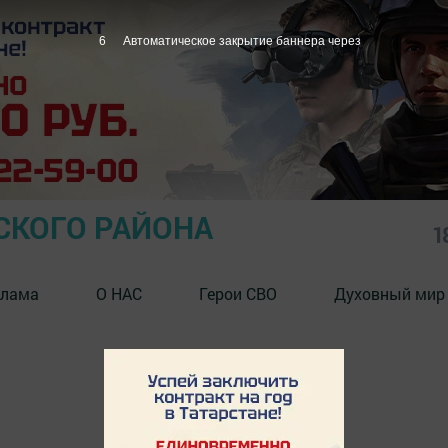
6
Автоматическое закрытие баннера через
СКОГО РАЙОНА
1
клама
О НАС
Герои СВО
Духовный мир