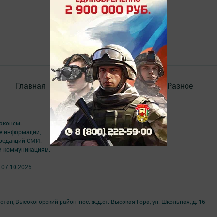
Главная
Контакты
Документы
Разное
аконом.
ме информации,
 редакций СМИ.
ым коммуникациям.
 07.10.2025
ан, Высокогорский район, пос. ж.д.ст. Высокая Гора, ул. Школьная, д. 16