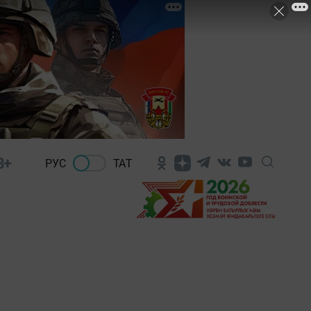
8+
РУС
ТАТ