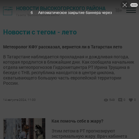
НОВОСТИ ВЫСОКОГОРСКОГО РАЙОНА
18+
6
Автоматическое закрытие баннера через
Газета "Высокогорские вести"
Новости с тегом - лето
Метеоролог КФУ рассказал, вернется ли в Татарстан лето
В Татарстане наблюдается прохладная и дождливая погода,
которая продлится в ближайшие дни. Как сообщила начальник
отдела метеопрогнозов Гидрометцентра РТ Ирина Трущина в
беседе с ТНВ, республика находится в центре циклона,
охватывающего большую часть европейской территории
России.
14 августа 2024, 11:00
549
0
0
Как помочь себе в жару?
Этим летом в РТ прогнозируют
экстремальную жару. Врач кабинета