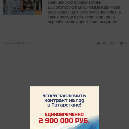
медицинской профилактики
Высокогорской ЦРБ Римма Каримова
рассказала, для кого особенно опасна
такая погода и объяснила правила
первой помощи при тепловом ударе.
03 июля 2024, 11:00
594
0
0