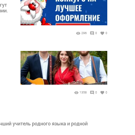
гут
рии.
296
0
0
1358
0
0
чший учитель родного языка и родной