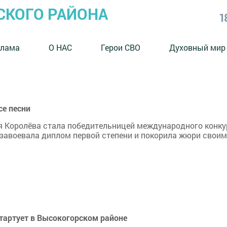
СКОГО РАЙОНА
1
клама
О НАС
Герои СВО
Духовный мир
е песни
я Королёва стала победительницей международного конку
а завоевала диплом первой степени и покорила жюри своим
тартует в Высокогорском районе