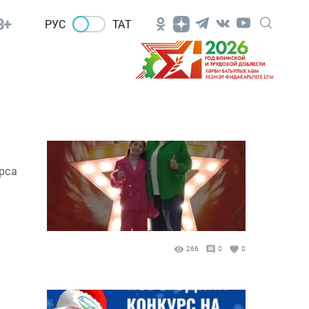
8+
РУС
ТАТ
рса
266
0
0