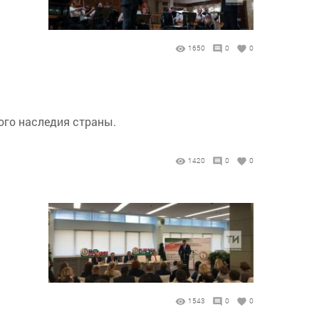
1650
0
0
ого наследия страны.
1420
0
0
1543
0
0