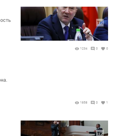
ность
1234
0
0
на.
1858
0
1