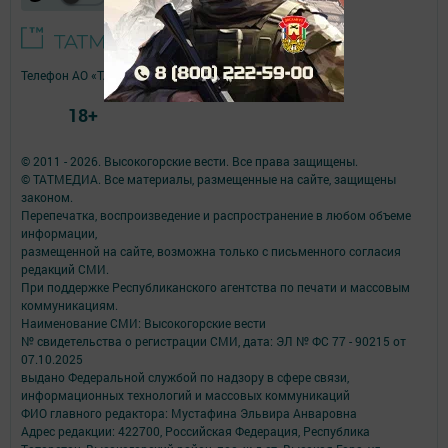
Телефон АО «ТАТМЕДИА»:
(843) 222 09 84
18+
© 2011 - 2026. Высокогорские вести. Все права защищены.
© ТАТМЕДИА. Все материалы, размещенные на сайте, защищены
законом.
Перепечатка, воспроизведение и распространение в любом объеме
информации,
размещенной на сайте, возможна только с письменного согласия
редакций СМИ.
При поддержке Республиканского агентства по печати и массовым
коммуникациям.
Наименование СМИ: Высокогорские вести
№ свидетельства о регистрации СМИ, дата: ЭЛ № ФС 77 - 90215 от
07.10.2025
выдано Федеральной службой по надзору в сфере связи,
информационных технологий и массовых коммуникаций
ФИО главного редактора: Мустафина Эльвира Анваровна
Адрес редакции: 422700, Российская Федерация, Республика