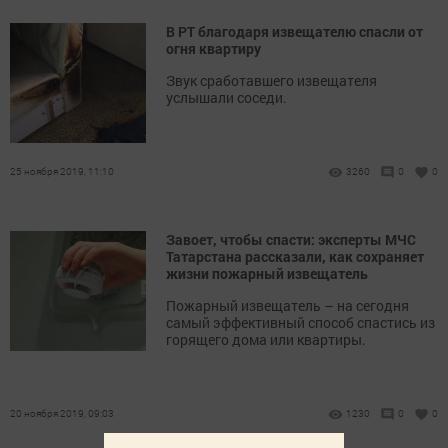
В РТ благодаря извещателю спасли от
огня квартиру
Звук сработавшего извещателя
услышали соседи.
25 ноября 2019, 11:10
3260
0
0
Завоет, чтобы спасти: эксперты МЧС
Татарстана рассказали, как сохраняет
жизни пожарный извещатель
Пожарный извещатель – на сегодня
самый эффективный способ спастись из
горящего дома или квартиры.
20 ноября 2019, 09:03
1230
0
0