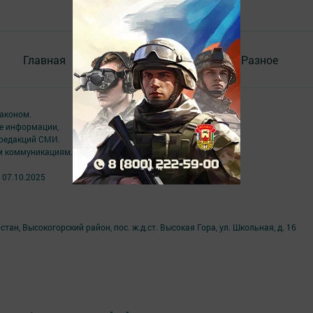
Главная
Контакты
Документы
Разное
аконом.
ме информации,
 редакций СМИ.
ым коммуникациям.
 07.10.2025
ан, Высокогорский район, пос. ж.д.ст. Высокая Гора, ул. Школьная, д. 16