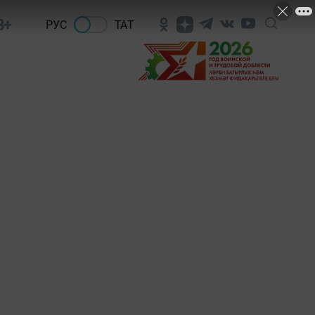
8+
РУС
ТАТ