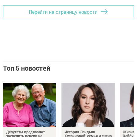
Перейти на страницу новости
Топ 5 новостей
Депутаты предлагают
История Ландыш
Жизнен
закрепить пенсии на
Хусаиновой: семья и сцена
Хайбулл