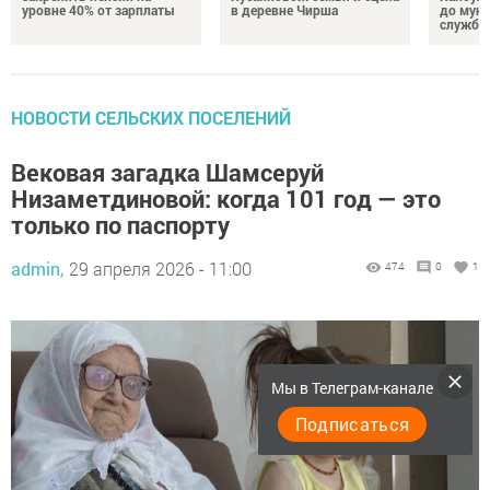
уровне 40% от зарплаты
в деревне Чирша
до мун
службы
НОВОСТИ СЕЛЬСКИХ ПОСЕЛЕНИЙ
Вековая загадка Шамсеруй
Низаметдиновой: когда 101 год — это
только по паспорту
admin,
29 апреля 2026 - 11:00
474
0
1
Мы в Телеграм-канале
Подписаться