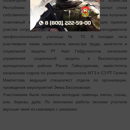
госконтроля и надзора Министерства лесного хозяйства
Республики Татарстан Андрей Атаманов прочитал стихи
собственного сочинения о лесе, тем самым участники получили
позитивный заряд и настрой на работу. В акции приняли
участие сотрудники ЦСОН "Эмет", учащиеся и преподаватели
профессионального училища № 70. В посадке леса
участвовали также заместитель министра труда, занятости и
социальной защиты РТ Азат Габдулахатов, начальник
управления социальной защиты в Высокогорском
муниципальном районе Рания Гайнутдинова, заместитель
начальника отдела по развитию персонала МТЗ и СЗ РТ Галина
Мавлютова, ведущий специалист отдела по организации,
проведения мероприятий Эмма Бесоновская.
Участниками были посажены молодые саженцы пихты, сосны,
ели, березы, дуба. По окончании работы лесники угостили
вкусным чаем из самовара с шишками.