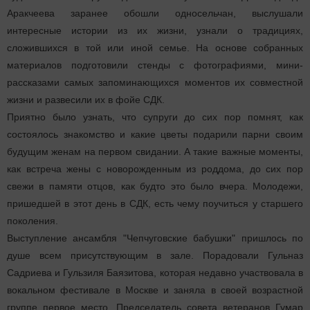
Аракчеева заранее обошли односельчан, выслушали
интересные истории из их жизни, узнали о традициях,
сложившихся в той или иной семье. На основе собранных
материалов подготовили стенды с фотографиями, мини-
рассказами самых запоминающихся моментов их совместной
жизни и развесили их в фойе СДК.
Приятно было узнать, что супруги до сих пор помнят, как
состоялось знакомство и какие цветы подарили парни своим
будущим женам на первом свидании. А такие важные моменты,
как встреча жены с новорожденным из роддома, до сих пор
свежи в памяти отцов, как будто это было вчера. Молодежи,
пришедшей в этот день в СДК, есть чему поучиться у старшего
поколения.
Выступление ансамбля "Чепчуговские бабушки" пришлось по
душе всем присутствующим в зале. Порадовали Гульназ
Садриева и Гульзиля Баязитова, которая недавно участвовала в
вокальном фестивале в Москве и заняла в своей возрастной
группе первое место. Председатель совета ветеранов Гумар