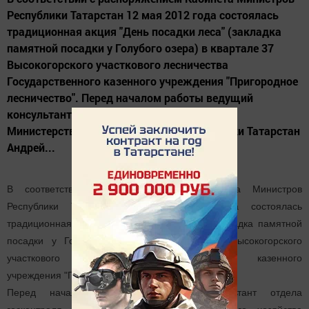
Республики Татарстан 12 мая 2012 года состоялась
традиционная акция "День посадки леса" (закладка
памятной посадки у Голубого озера) в квартале 37
Высокогорского участкового лесничества
Государственного казенного учреждения "Пригородное
лесничество". Перед началом работы ведущий
консультант отдела госконтроля и надзора
Министерства лесного хозяйства Республики Татарстан
Андрей...
В соответствии с распоряжением Кабинета Министров
Республики Татарстан 12 мая 2012 года состоялась
традиционная акция "День посадки леса" (закладка памятной
посадки у Голубого озера) в квартале 37 Высокогорского
участкового лесничества Государственного казенного
учреждения "Пригородное лесничество".
Перед началом работы ведущий консультант отдела