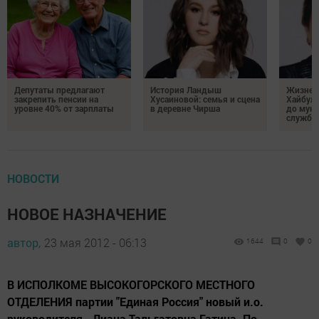
Депутаты предлагают
История Ландыш
Жизнен
закрепить пенсии на
Хусаиновой: семья и сцена
Хайбулл
уровне 40% от зарплаты
в деревне Чирша
до мун
службы
НОВОСТИ
НОВОЕ НАЗНАЧЕНИЕ
автор,
23 мая 2012 - 06:13
1644
0
0
В ИСПОЛКОМЕ ВЫСОКОГОРСКОГО МЕСТНОГО
ОТДЕЛЕНИЯ партии "Единая Россия" новый и.о.
руководителя - Лиана Тальгатовна Гатина. По