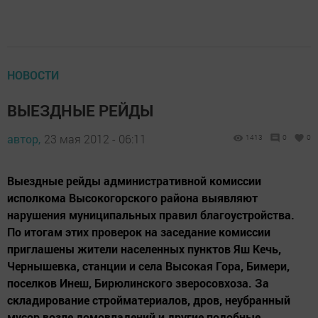
НОВОСТИ
ВЫЕЗДНЫЕ РЕЙДЫ
автор,
23 мая 2012 - 06:11
1413
0
0
Выездные рейды административной комиссии
исполкома Высокогорского района выявляют
нарушения муниципальных правил благоустройства.
По итогам этих проверок на заседание комиссии
приглашены жители населенных пунктов Яш Кечь,
Чернышевка, станции и села Высокая Гора, Бимери,
поселков Инеш, Бирюлинского зверосовхоза. За
складирование стройматериалов, дров, неубранный
мусор возле домовладений и другие подобные