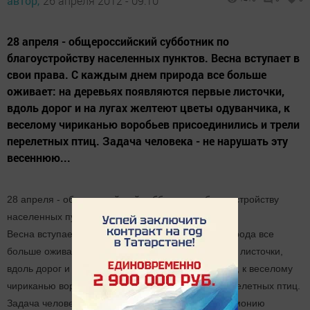
автор,
26 апреля 2012 - 09:10
28 апреля - общероссийский субботник по
благоустройству населенных пунктов. Весна вступает в
свои права. С каждым днем природа все больше
оживает: на деревьях появляются первые листочки,
вдоль дорог и на лугах желтеют цветы одуванчика, к
веселому чириканью воробьев присоединились и трели
перелетных птиц. Задача человека - не нарушать эту
весеннюю...
28 апреля - общероссийский субботник по благоустройству
населенных пунктов.
Весна вступает в свои права. С каждым днем природа все
больше оживает: на деревьях появляются первые листочки,
вдоль дорог и на лугах желтеют цветы одуванчика, к веселому
чириканью воробьев присоединились и трели перелетных птиц.
Задача человека - не нарушать эту весеннюю гармонию