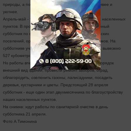
природы, а постараться помочь ей быть еще красивее и
уютнее.
Апрель-май - традиционно время благоустройства населенных
пунктов. В прошлую субботу состоялся общерайонный
субботник по санитарной очистке территорий сельских
поселений, организаций и предприятий, жилых домов. На
субботнике участвовало около пяти тысяч человек, вывезено
527 кубометров мусора.
Но работы впереди еще много. Надо привести в порядок
внешний вид зданий, провести ремонт заборов, оград,
облагородить, озеленить газоны, палисадники, посадить
деревья, кустарники и цветы. Предстоящий 28 апреля
субботник - еще один этап двухмесячника по благоустройству
наших населенных пунктов.
На снимке: идут работы по санитарной очистке в день
субботника 21 апреля.
Фото А.Тимонина