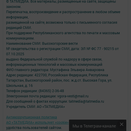
© ТАТМЕДИА. Все материалы, размещенные на сайте, защищены
законом.
Перепечатка, воспроизведение и распространение в любом объеме
информации,
размещенной на сайте, возможна только с письменного согласия
редакций СМИ.
При поддержке Республиканского агентства по печати и массовым
коммуникациям.
Наименование СМИ: Высокогорские вести
№ свидетельства о регистрации СМИ, дата: ЭЛ № ФС 77 - 90215 от
07.10.2025
выдано Федеральной службой по надзору в сфере связи,
информационных технологий и массовых коммуникаций
ФИО главного редактора: Мустафина Эльвира Анваровна
Адрес редакции: 422700, Российская Федерация, Республика
Татарстан, Высокогорский район, пос. ж.д.ст. Высокая Гора, ул.
Школьная, д. 16
Телефон редакции: (84365) 2-36-48
Электронная почта редакции: vgora-vesti@mail.ru
Для сообщений о фактах коррупции: tatmedia@tatmedia.ru
Учредитель СМИ: АО «ТАТМЕДИА»
Антикоррупционная политика
АО «ТАТМЕДИА» использует «cookie»
для персонализации сервисов и
Мы в Телеграм-канале
удобства пользователей сайтом.