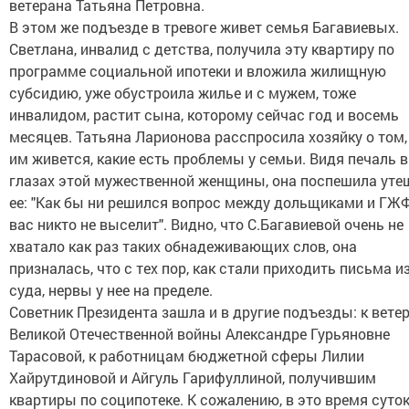
ветерана Татьяна Петровна.
В этом же подъезде в тревоге живет семья Багавиевых.
Светлана, инвалид с детства, получила эту квартиру по
программе социальной ипотеки и вложила жилищную
субсидию, уже обустроила жилье и с мужем, тоже
инвалидом, растит сына, которому сейчас год и восемь
месяцев. Татьяна Ларионова расспросила хозяйку о том,
им живется, какие есть проблемы у семьи. Видя печаль в
глазах этой мужественной женщины, она поспешила уте
ее: "Как бы ни решился вопрос между дольщиками и ГЖ
вас никто не выселит". Видно, что С.Багавиевой очень не
хватало как раз таких обнадеживающих слов, она
призналась, что с тех пор, как стали приходить письма и
суда, нервы у нее на пределе.
Советник Президента зашла и в другие подъезды: к вете
Великой Отечественной войны Александре Гурьяновне
Тарасовой, к работницам бюджетной сферы Лилии
Хайрутдиновой и Айгуль Гарифуллиной, получившим
квартиры по соципотеке. К сожалению, в это время суток