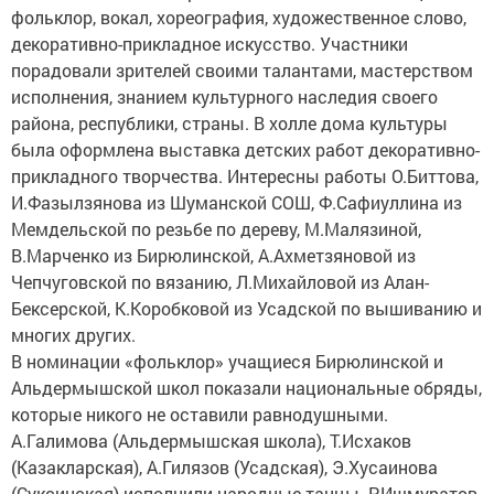
фольклор, вокал, хореография, художественное слово,
декоративно-прикладное искусство. Участники
порадовали зрителей своими талантами, мастерством
исполнения, знанием культурного наследия своего
района, республики, страны. В холле дома культуры
была оформлена выставка детских работ декоративно-
прикладного творчества. Интересны работы О.Биттова,
И.Фазылзянова из Шуманской СОШ, Ф.Сафиуллина из
Мемдельской по резьбе по дереву, М.Малязиной,
В.Марченко из Бирюлинской, А.Ахметзяновой из
Чепчуговской по вязанию, Л.Михайловой из Алан-
Бексерской, К.Коробковой из Усадской по вышиванию и
многих других.
В номинации «фольклор» учащиеся Бирюлинской и
Альдермышской школ показали национальные обряды,
которые никого не оставили равнодушными.
А.Галимова (Альдермышская школа), Т.Исхаков
(Казакларская), А.Гилязов (Усадская), Э.Хусаинова
(Суксинская) исполнили народные танцы. Р.Ишмуратов