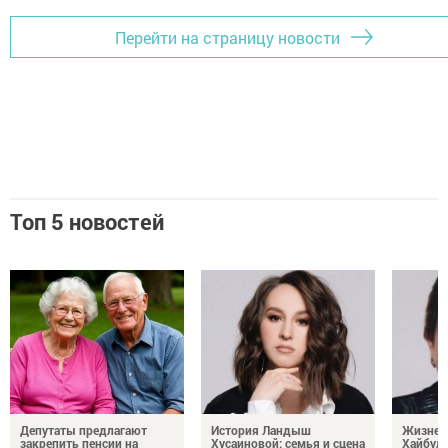
Перейти на страницу новости
Топ 5 новостей
Депутаты предлагают
История Ландыш
Жизнен
закрепить пенсии на
Хусаиновой: семья и сцена
Хайбулл