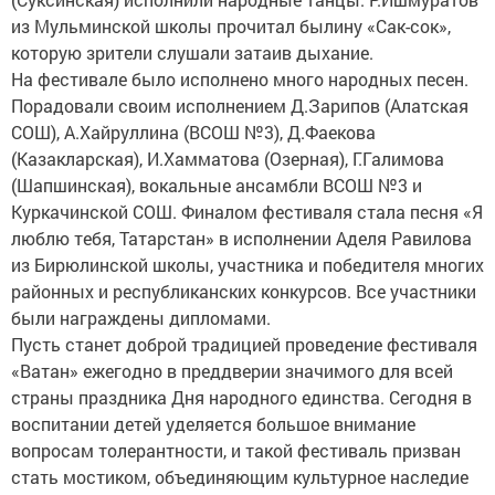
из Мульминской школы прочитал былину «Сак-сок»,
которую зрители слушали затаив дыхание.
На фестивале было исполнено много народных песен.
Порадовали своим исполнением Д.Зарипов (Алатская
СОШ), А.Хайруллина (ВСОШ №3), Д.Фаекова
(Казакларская), И.Хамматова (Озерная), Г.Галимова
(Шапшинская), вокальные ансамбли ВСОШ №3 и
Куркачинской СОШ. Финалом фестиваля стала песня «Я
люблю тебя, Татарстан» в исполнении Аделя Равилова
из Бирюлинской школы, участника и победителя многих
районных и республиканских конкурсов. Все участники
были награждены дипломами.
Пусть станет доброй традицией проведение фестиваля
«Ватан» ежегодно в преддверии значимого для всей
страны праздника Дня народного единства. Сегодня в
воспитании детей уделяется большое внимание
вопросам толерантности, и такой фестиваль призван
стать мостиком, объединяющим культурное наследие