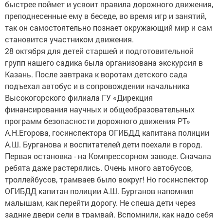
быстрее поймет и усвоит правила дорожного движения,
преподнесенные ему в беседе, во время игр и занятий,
так он самостоятельно познает окружающий мир и сам
становится участником движения.
28 октября для детей старшей и подготовительной
групп нашего садика была организована экскурсия в
Казань. После завтрака к воротам детского сада
подъехал автобус и в сопровождении начальника
Высокогорского филиала ГУ «Дирекция
финансирования научных и общеобразовательных
программ безопасности дорожного движения РТ»
А.Н.Егорова, госинспектора ОГИБДД капитана полиции
А.Ш. Бурганова и воспитателей дети поехали в город.
Первая остановка - на Компрессорном заводе. Сначала
ребята даже растерялись. Очень много автобусов,
троллейбусов, трамваев было вокруг! Но госинспектор
ОГИБДД капитан полиции А.Ш. Бурганов напомнил
малышам, как перейти дорогу. Не спеша дети через
задние двери сели в трамвай. Вспомнили, как надо себя