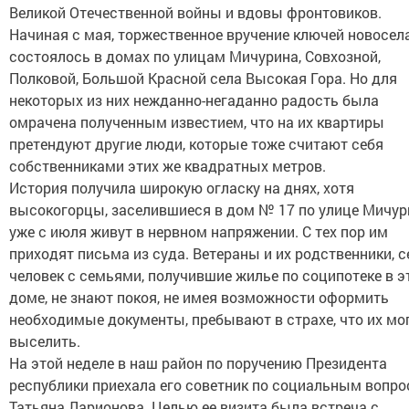
Великой Отечественной войны и вдовы фронтовиков.
Начиная с мая, торжественное вручение ключей новосел
состоялось в домах по улицам Мичурина, Совхозной,
Полковой, Большой Красной села Высокая Гора. Но для
некоторых из них нежданно-негаданно радость была
омрачена полученным известием, что на их квартиры
претендуют другие люди, которые тоже считают себя
собственниками этих же квадратных метров.
История получила широкую огласку на днях, хотя
высокогорцы, заселившиеся в дом № 17 по улице Мичур
уже с июля живут в нервном напряжении. С тех пор им
приходят письма из суда. Ветераны и их родственники, 
человек с семьями, получившие жилье по соципотеке в 
доме, не знают покоя, не имея возможности оформить
необходимые документы, пребывают в страхе, что их мо
выселить.
На этой неделе в наш район по поручению Президента
республики приехала его советник по социальным вопр
Татьяна Ларионова. Целью ее визита была встреча с