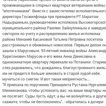
проживающими в спорных квартирах ветеранами войны
"ипотечниками". Вместе с заместителем исполнительног
директора Госжилфонда при президенте РТ Маратом
Надыршиным, руководителем исполкома Высокогорско
муниципального района Раилем Зайнуллиным и заведу
сектором по учету и распределению жилья исполкома
района Минзией Хасановой Татьяна Петровна посетила
расстроенных и обиженных новоселов. Первым делом о
зашли к Марусовым. 93-летний инвалид войны Александ
Харитонович Марусов и его жена Анна Денисовна в
однокомнатную квартиру переехали из Потанихи. Старик
слез радовались, что дождались благоустроенного жиль
им не придется больше зимовать в старой худой избе,
мучиться со снегом. И вот такая неприятность….
"Я приехала по поручению Президента Рустама Нургалее
Минниханова, чтобы успокоить вас: на ваши квартиры н
не посягает. Суды пусть идут, а вы не волнуйтесь и друг
скажите, чтобы не беспокоились", - обратилась к дочери