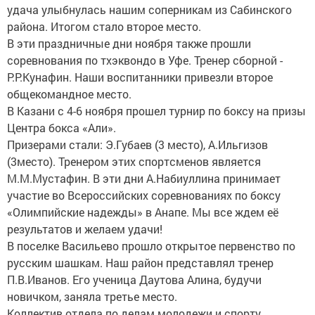
удача улыбнулась нашим соперникам из Сабинского
района. Итогом стало второе место.
В эти праздничные дни ноября также прошли
соревнования по тхэквондо в Уфе. Тренер сборной -
Р.Р.Кунафин. Наши воспитанники привезли второе
общекомандное место.
В Казани с 4-6 ноября прошел турнир по боксу на призы
Центра бокса «Али».
Призерами стали: Э.Губаев (3 место), А.Ильгизов
(3место). Тренером этих спортсменов является
М.М.Мустафин. В эти дни А.Набиуллина принимает
участие во Всероссийских соревнованиях по боксу
«Олимпийские надежды» в Анапе. Мы все ждем её
результатов и желаем удачи!
В поселке Васильево прошло открытое первенство по
русским шашкам. Наш район представлял тренер
П.В.Иванов. Его ученица Даутова Алина, будучи
новичком, заняла третье место.
Коллектив отдела по делам молодежи и спорту