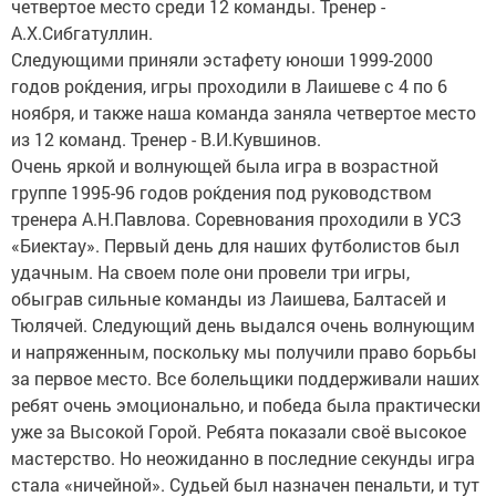
четвертое место среди 12 команды. Тренер -
А.Х.Сибгатуллин.
Следующими приняли эстафету юноши 1999-2000
годов роќдения, игры проходили в Лаишеве с 4 по 6
ноября, и также наша команда заняла четвертое место
из 12 команд. Тренер - В.И.Кувшинов.
Очень яркой и волнующей была игра в возрастной
группе 1995-96 годов роќдения под руководством
тренера А.Н.Павлова. Соревнования проходили в УСЗ
«Биектау». Первый день для наших футболистов был
удачным. На своем поле они провели три игры,
обыграв сильные команды из Лаишева, Балтасей и
Тюлячей. Следующий день выдался очень волнующим
и напряженным, поскольку мы получили право борьбы
за первое место. Все болельщики поддерживали наших
ребят очень эмоционально, и победа была практически
уже за Высокой Горой. Ребята показали своё высокое
мастерство. Но неожиданно в последние секунды игра
стала «ничейной». Судьей был назначен пенальти, и тут