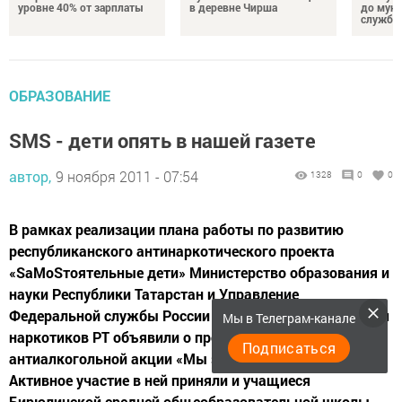
уровне 40% от зарплаты
в деревне Чирша
до мун
службы
ОБРАЗОВАНИЕ
SMS - дети опять в нашей газете
автор,
9 ноября 2011 - 07:54
1328
0
0
В рамках реализации плана работы по развитию
республиканского антинаркотического проекта
«SаMоSтоятельные дети» Министерство образования и
науки Республики Татарстан и Управление
Федеральной службы России по контролю за оборотом
Мы в Телеграм-канале
наркотиков РТ объявили о проведении
Подписаться
антиалкогольной акции «Мы за здоровую Россию».
Активное участие в ней приняли и учащиеся
Бирюлинской средней общеобразовательной школы.