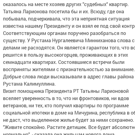
оказалось на месте хозяев других "судебных" квартир.
Татьяна Ларионова посетила бы и их. Всюду, где она
побывала, подчеркивала, что эта неприятная ситуация
известна нашему Президенту и он взял ее под свой контр
Соответствующим органам поручено разобраться по
существу. У Рустама Нургалеевича Минниханова слова с
делами не расходятся. Он является гарантом того, что в
решится в пользу высокогорцев, проживающих в этих
семнадцати квартирах. Состоявшиеся встречи были
восприняты жителями с признательностью за внимание.
Добрые слова люди высказывали в адрес главы района
Рустама Калимуллина.
Визит помощника Президента РТ Татьяны Ларионовой
вселяет уверенность в то, что ни фронтовиков, ни вдов
ветеранов, ни тех, кто получил квартиры по программе
социальной ипотеки в доме на Мичурина, республика в о
не даст, что выделенное жилье будет за ними сохранено.
"Живите спокойно. Растите детишек. Все будет абсолютн
нормально", - сказала она жильцам нового дома.