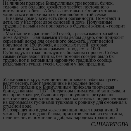
На
личном подворье Бикмуллиных три коровы, бычок,
телочка, это большое хозяйство требует постоянного
внимания и заботы. Айгуль - почтальон.
Остается только
удивляться и восхищаться трудолюбием этой семьи.
- В нашем доме у всех есть свои обязанности. Помогают и
дети, их у нас трое: двое сыновей и дочь.
Полученные
трудовые навыки им пригодятся в будущей жизни, -
говорит
Масхуд.
- Мы нынче вырастили 120 гусей, -
рассказывает
хозяйка
дома Айгуль. -
Занимаемся этим делом давно, оно приносит
серьезный доход для семейного бюджета. Гусят весной
покупаем по 150 рублей, а взрослых гусей, которые
вырастают до 3-4 килограммов,
продаем за 1000.
Субпродукты тоже пользуются большим спросом. Сейчас
самый сезон забоя птицы, без помощи соседей было бы
трудно, вот и
вспомнили народную традицию сообща
разделывать тушки гусей.
Сегодня у нас праздник.
Усаживаясь в круг, женщины ощипывают
забитых гусей,
ведут беседу, поют мелодичные народные песни.
На этот праздник к Бикмуллиным приехала творческая
бригада канала "ТНВ". Операторы внимательно записывали
все происходящее, было интересно увидеть ритуальное
шествие девушек в национальных костюмах с подвешенными
на коромыслах гусиными тушками к роднику для омовения
в
студеной воде.
К возвращению
в дом хозяев женщин ждал
праздничный
ужин. Люди отведали блюда, приготовленные из гусятины,
пели песни, вспоминали о добрых народных традициях.
С.ШАКИРОВА