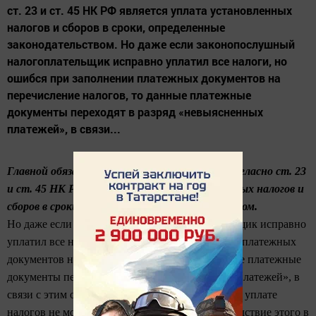
ст. 23 и ст. 45 НК РФ является уплата установленных
налогов и сборов в сроки, определенные
законодательством. Но даже если законопослушный
налогоплательщик исправно уплатил все налоги, но
ошибся при заполнении платежных документов на
перечисление налогов, то данные платежные
документы переходят в разряд «невыясненных
платежей», в связи...
Главной обязанностью налогоплательщика согласно ст. 23
и ст. 45 НК РФ является уплата установленных налогов и
сборов в сроки, определенные законодательством.
Но даже если законопослушный налогоплательщик исправно
уплатил все налоги, но ошибся при заполнении платежных
документов на перечисление налогов, то данные платежные
документы переходят в разряд «невыясненных платежей», в
связи с этим обязанность налогоплательщика по уплате
налогов не может считаться исполненной. Вследствие этого в