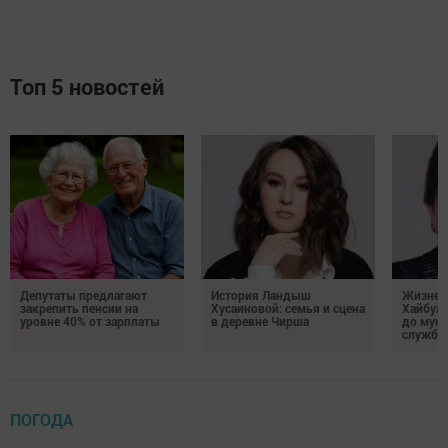
Топ 5 новостей
Депутаты предлагают
История Ландыш
Жизнен
закрепить пенсии на
Хусаиновой: семья и сцена
Хайбулл
уровне 40% от зарплаты
в деревне Чирша
до мун
службы
ПОГОДА