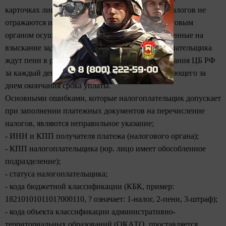
карточках лицевых счетов суммы оплаченных налогов не
отражаются и возникает недоимка, а затем налоговым
органом осуществляются мероприятия, направленные на
взыскание задолженности. Кроме того, налогоплательщика
ждут пени в размере 1/300 ставки рефинансирования ЦБ РФ
за каждый день просрочки начиная со дня, следующего за
днем окончания срока уплаты.
Основными ошибками, которые налогоплательщик допускает
при заполнении платежных документов на перечисление
налогов, являются неправильное указание;
- ИНН и КПП получателя платежа (налогового органа);
- КПП налогоплательщика (юр. лицо имеет обособленное
подразделение);
- статуса налогоплательщика;
- кода бюджетной классификации (КБК, пример:
1821010101101?000110, ? означает: 1-налог, 2-пени, 3-штраф);
- кода объекта классификации административно-
территориальных образований (ОКАТО, проставляется