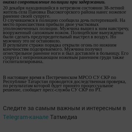
оказал сопротивление полиции при задержании.
20 декабря находившийся в нетрезвом состоянии 38-летний
житель села Пановка Высокогорского района нанес ножевое
ранение своей супруге.
О случившемся в полицию сообщила дочь потерпевшей. На
место происшествия прибыли двое участковых
уполномоченных полиции. Мужчина вышел к ним навстречу,
вооруженный сапожным ножом. Полицейские вынуждены
были сделать предупредительный выстрел в воздух. Но
мужчину это не остановило.
В результате стражи порядка открыли огонь по нижним
конечностям подозреваемого. Мужчина получил
огнестрельное ранение ноги и был доставлен в больницу. Его
супруга с непроникающим ножевым ранением груди также
госпитализирована.
В настоящее время в Пестречинском МРСО СУ СКР по
Республике Татарстан проводится доследственная проверка,
по результатам которой будет принято процессуальное
решение, сообщает пресс-служба СУ СКР по РТ.
Следите за самым важным и интересным в
Telegram-канале
Татмедиа