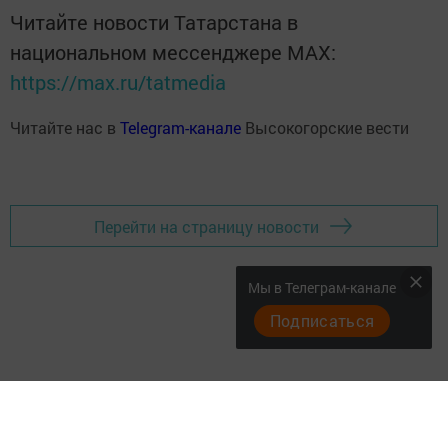
Читайте новости Татарстана в
национальном мессенджере MАХ:
https://max.ru/tatmedia
Читайте нас в
Telegram-канале
Высокогорские вести
Перейти на страницу новости
Мы в Телеграм-канале
Подписаться