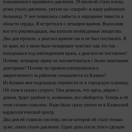
повышенного кровяного давления. 29 июля ей стало плохо,
резко упало давление, увезли на «скорой» в нашу районную
больницу. У нее появились слабость и ощущение тяжести в
области сердца. Я встретился с лечащим врачом. Выполняя
все его рекомендации, мы купили необходимые лекарства.
Два дня прошло, а диагноз врачом так и не был поставлен. Я
не врач, но у меня было нехорошее чувство: как это так -
находишься под наблюдением врача, а диагноз не поставлен?
Почему лечащему врачу не посоветоваться с более опытными
докторами? Почему не проконсультироваться у
закрепленного за районом специалиста из Казани?
Из Казани мне подсказали перевести ее в городскую клинику.
Об этом я сказал супруге. Она решила, что здесь, рядом с
домом, будет удобнее и, возможно, все обойдется. Теперь я об
этом сильно сожалею. Надо было сразу увезти ее в Казанский
кардиологический центр.
Два дня ей ставили систему, после которой ей стало только
хуже, опять упало давление. Один день после этого сделали