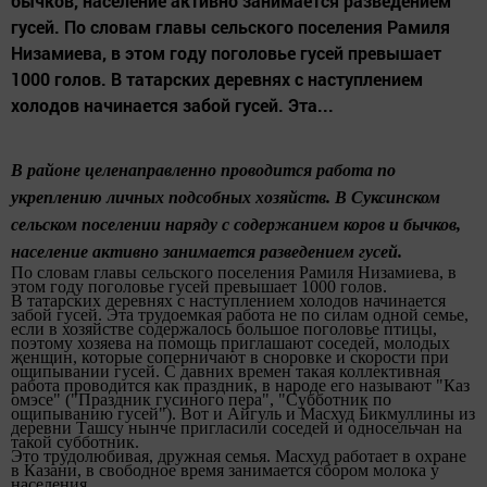
бычков, население активно занимается разведением
гусей. По словам главы сельского поселения Рамиля
Низамиева, в этом году поголовье гусей превышает
1000 голов. В татарских деревнях с наступлением
холодов начинается забой гусей. Эта...
В районе целенаправленно проводится работа по
укреплению личных подсобных хозяйств. В Суксинском
сельском поселении
наряду с содержанием коров и бычков,
население активно занимается разведением гусей.
По словам главы сельского поселения Рамиля Низамиева, в
этом году поголовье гусей превышает 1000 голов.
В татарских деревнях
с наступлением холодов
начинается
забой гусей. Эта трудоемкая работа не по силам одной семье,
если в хозяйстве
содержалось большое поголовье птицы,
поэтому хозяева на помощь приглашают соседей, молодых
җенщин, которые соперничают в сноровке и скорости при
ощипывании
гусей.
С
давних времен
такая коллективная
работа
проводится как праздник, в народе
его называют
"Каз
омэсе" ("Праздник гусиного пера", "Субботник по
ощипыванию гусей").
Вот и Айгуль
и
Масхуд Бикмуллины из
деревни Ташсу
нынче пригласили соседей и односельчан
на
такой субботник.
Это трудолюбивая, дружная семья.
Масхуд работает в охране
в Казани, в свободное время занимается сбором молока у
населения.