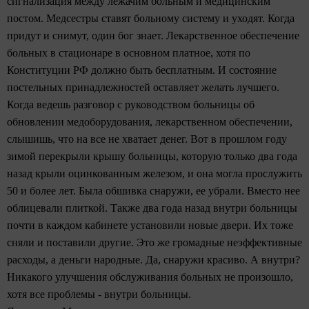
сигнализация между лежачим больным и медицинским
постом. Медсестры ставят больному систему и уходят. Когда
придут и снимут, один бог знает. Лекарственное обеспечение
больных в стационаре в основном платное, хотя по
Конституции РФ должно быть бесплатным. И состояние
постельных принадлежностей оставляет желать лучшего.
Когда ведешь разговор с руководством больницы об
обновлении медоборудования, лекарственном обеспечении,
слышишь, что на все не хватает денег. Вот в прошлом году
зимой перекрыли крышу больницы, которую только два года
назад крыли оцинкованным железом, и она могла прослужить
50 и более лет. Была обшивка снаружи, ее убрали. Вместо нее
облицевали плиткой. Также два года назад внутри больницы
почти в каждом кабинете установили новые двери. Их тоже
сняли и поставили другие. Это же громадные неэффективные
расходы, а деньги народные. Да, снаружи красиво. А внутри?
Никакого улучшения обслуживания больных не произошло,
хотя все проблемы - внутри больницы.