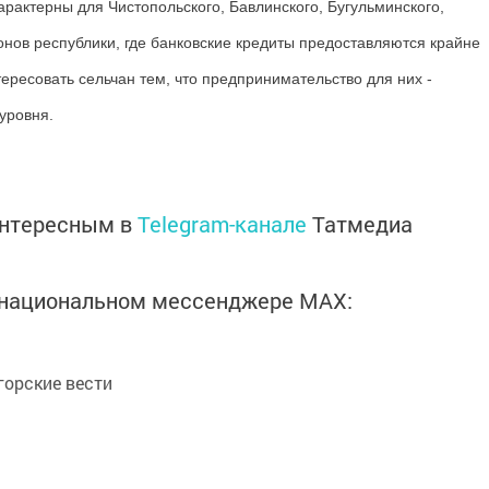
арактерны для Чистопольского, Бавлинского, Бугульминского,
йонов республики, где банковские кредиты предоставляются крайне
тересовать сельчан тем, что предпринимательство для них -
уровня.
интересным в
Telegram-канале
Татмедиа
в национальном мессенджере MАХ:
орские вести