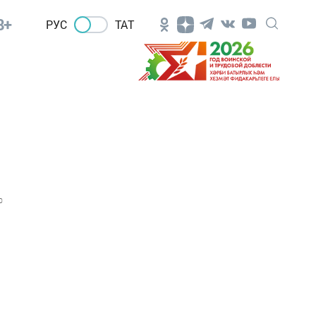
8+
РУС
ТАТ
0