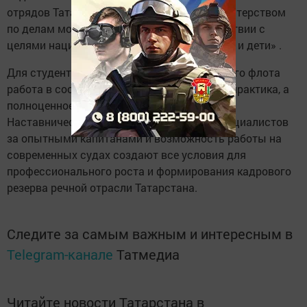
отрядов Татарстана координируется Министерством
по делам молодежи республики в соответствии с
целями национального проекта «Молодежь и дети» .
Для студентов Института морского и речного флота
работа в составе отрядов — это не просто практика, а
полноценное погружение в профессию.
Наставничество, закрепление молодых специалистов
за опытными капитанами и возможность работы на
современных судах создают все условия для
профессионального роста и формирования кадрового
резерва речной отрасли Татарстана.
Следите за самым важным и интересным в
Telegram-канале
Татмедиа
Читайте новости Татарстана в