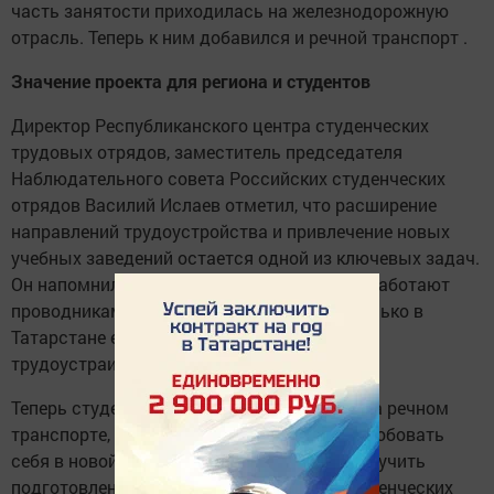
часть занятости приходилась на железнодорожную
отрасль. Теперь к ним добавился и речной транспорт .
Значение проекта для региона и студентов
Директор Республиканского центра студенческих
трудовых отрядов, заместитель председателя
Наблюдательного совета Российских студенческих
отрядов Василий Ислаев отметил, что расширение
направлений трудоустройства и привлечение новых
учебных заведений остается одной из ключевых задач.
Он напомнил, что уже много лет студенты работают
проводниками пассажирских вагонов, и только в
Татарстане ежегодно в этом направлении
трудоустраивают более 500 человек .
Теперь студенты смогут получить опыт и на речном
транспорте, что дает им возможность попробовать
себя в новой сфере, а работодателям — получить
подготовленные кадры. Деятельность студенческих