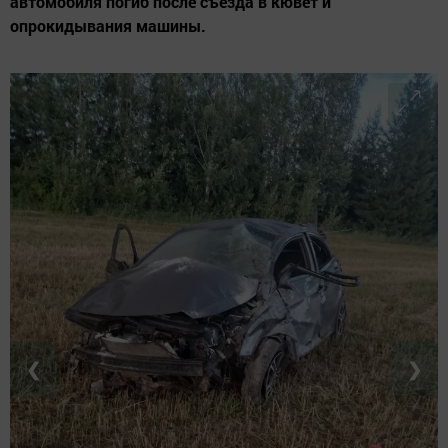
автомобиля погиб после съезда в кювет и
опрокидывания машины.
❮
❯