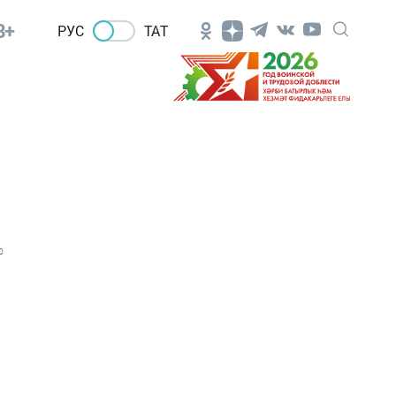
8+
РУС
ТАТ
0