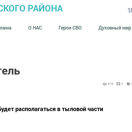
СКОГО РАЙОНА
1
клама
О НАС
Герои СВО
Духовный мир
тель
618
0
 будет располагаться в тыловой части