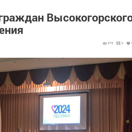
 граждан Высокогорског
ления
675
0