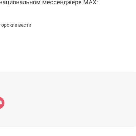
в национальном мессенджере MАХ:
орские вести