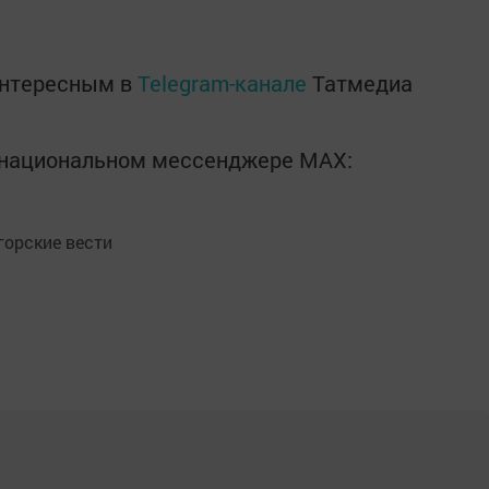
интересным в
Telegram-канале
Татмедиа
в национальном мессенджере MАХ:
орские вести