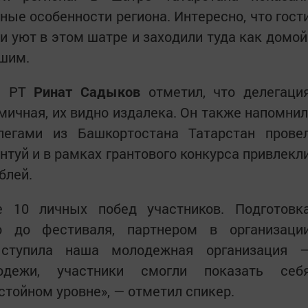
ные особенности региона. Интересно, что гост
и уют в этом шатре и заходили туда как домой
чшим.
жи РТ
Ринат Садыков
отметил, что делегаци
мичная, их видно издалека. Он также напомнил
легами из Башкортостана Татарстан прове
нтуй и в рамках грантового конкурса привлекл
блей.
е 10 личных побед участников. Подготовк
о до фестиваля, партнером в организаци
ыступила наша молодежная организация 
одежи, участники смогли показать себ
стойном уровне», — отметил спикер.