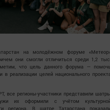
Татарстан на молодёжном форуме «Метеор
ричем они смогли отличиться среди 1,2 тыс
тметим, что цель данного форума — помоч
и в реализации целей национального проект
, все регионы-участники представили шатр
ружи их оформили с учётом культурно
ти региона. В шатре Татарстана показал