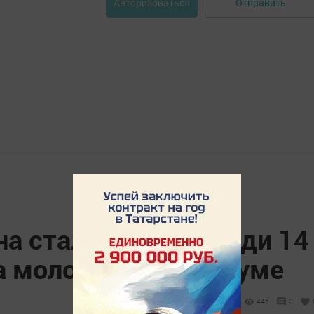
Отправить
Авторизоваться
на стал лучшим среди 14
на молодежном форуме
446
0