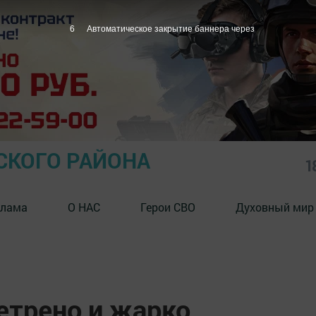
5
Автоматическое закрытие баннера через
СКОГО РАЙОНА
1
клама
О НАС
Герои СВО
Духовный мир
етрено и жарко