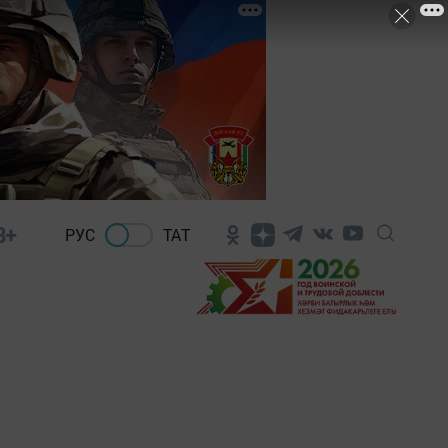
8+
РУС
ТАТ