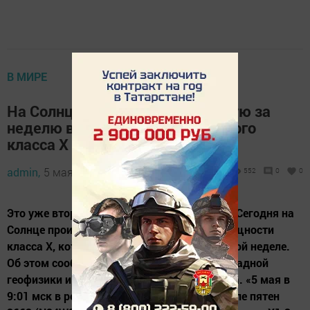
В МИРЕ
На Солнце зафиксировали вторую за
неделю вспышку самого высокого
класса X
admin,
5 мая 2024 - 10:00
552
0
0
Это уже вторая такая вспышка за неделю. Сегодня на
Солнце произошла вспышка первого по мощности
класса X, которая стала второй такой на этой неделе.
Об этом сообщили ученые Института прикладной
геофизики имени академика Е. К. Федорова. «5 мая в
9:01 мск в рентгеновском диапазоне в группе пятен