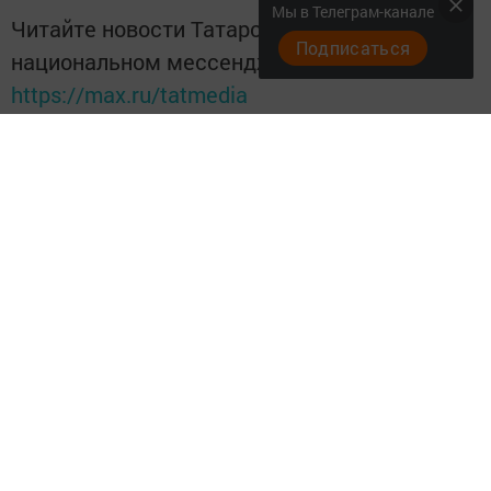
Мы в Телеграм-канале
Читайте новости Татарстана в
Подписаться
национальном мессенджере MАХ:
https://max.ru/tatmedia
Читайте нас в
Telegram-канале
Высокогорские вести
Перейти на страницу новости