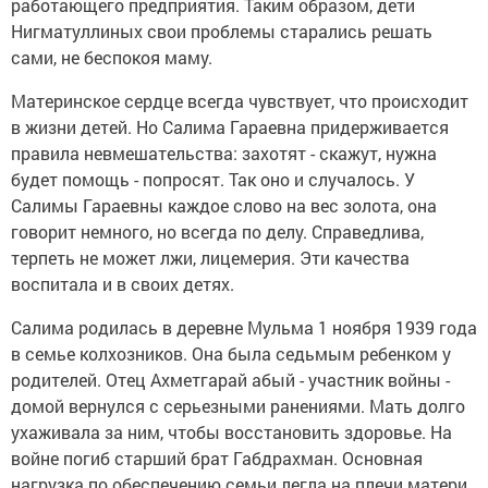
работающего предприятия. Таким образом, дети
Нигматуллиных свои проблемы старались решать
сами, не беспокоя маму.
Материнское сердце всегда чувствует, что происходит
в жизни детей. Но Салима Гараевна придерживается
правила невмешательства: захотят - скажут, нужна
будет помощь - попросят. Так оно и случалось. У
Салимы Гараевны каждое слово на вес золота, она
говорит немного, но всегда по делу. Справедлива,
терпеть не может лжи, лицемерия. Эти качества
воспитала и в своих детях.
Салима родилась в деревне Мульма 1 ноября 1939 года
в семье колхозников. Она была седьмым ребенком у
родителей. Отец Ахметгарай абый - участник войны -
домой вернулся с серьезными ранениями. Мать долго
ухаживала за ним, чтобы восстановить здоровье. На
войне погиб старший брат Габдрахман. Основная
нагрузка по обеспечению семьи легла на плечи матери.