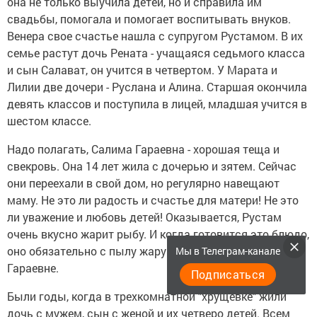
она не только выучила детей, но и справила им
свадьбы, помогала и помогает воспитывать внуков.
Венера свое счастье нашла с супругом Рустамом. В их
семье растут дочь Рената - учащаяся седьмого класса
и сын Салават, он учится в четвертом. У Марата и
Лилии две дочери - Руслана и Алина. Старшая окончила
девять классов и поступила в лицей, младшая учится в
шестом классе.
Надо полагать, Салима Гараевна - хорошая теща и
свекровь. Она 14 лет жила с дочерью и зятем. Сейчас
они переехали в свой дом, но регулярно навещают
маму. Не это ли радость и счастье для матери! Не это
ли уважение и любовь детей! Оказывается, Рустам
очень вкусно жарит рыбу. И когда готовится это блюдо,
оно обязательно с пылу жару доставляется Салиме
Мы в Телеграм-канале
Гараевне.
Подписаться
Были годы, когда в трехкомнатной "хрущевке" жили
дочь с мужем, сын с женой и их четверо детей. Всем