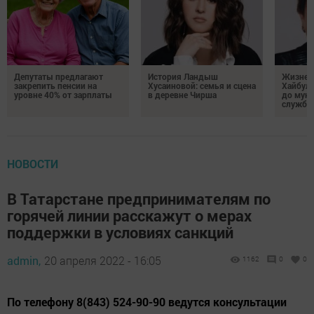
Депутаты предлагают
История Ландыш
Жизнен
закрепить пенсии на
Хусаиновой: семья и сцена
Хайбулл
уровне 40% от зарплаты
в деревне Чирша
до мун
службы
НОВОСТИ
В Татарстане предпринимателям по
горячей линии расскажут о мерах
поддержки в условиях санкций
admin,
20 апреля 2022 - 16:05
1162
0
0
По телефону 8(843) 524-90-90 ведутся консультации