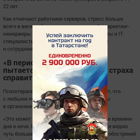
22 лет.
Как отмечают работники серверов, стресс больше
всего в весенний период ощутили на себе маркетинг-
менеджеры и PR-специалисты — 83%, юристы и IT-
специалисты — 78%, в также HR-менеджеры
и сотрудники отделов продаж — 71%.
«В период стресса человек
пытается убежать от своего страха
справиться с проблемами»
Психотерапевт Альфия Галиханова отмечает, что
с любыми переменами приходят и перемены
в организме.
«Это может быть и перемена времени года, и времени
дня и ночи. Поэтому с их приходом мы также видим
чуть больше тревоги, перемен настроения и обострений