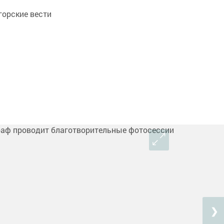
орские вести
❯