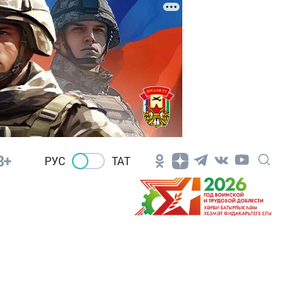
8+
РУС
ТАТ