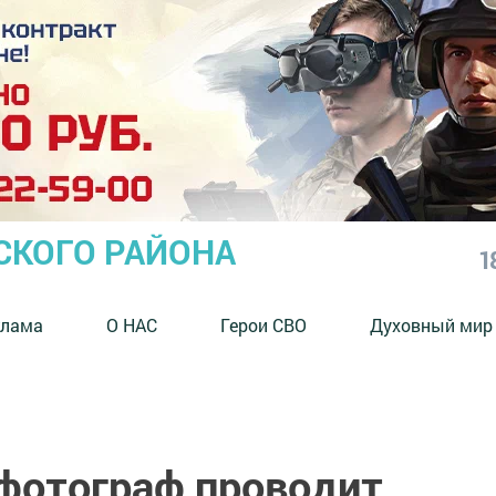
СКОГО РАЙОНА
1
клама
О НАС
Герои СВО
Духовный мир
фотограф проводит