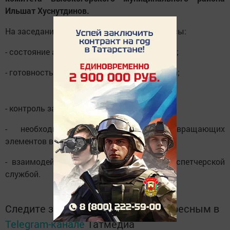
Ильшат Хуснутдинов.
На заседании затронули следующие вопросы:
- состояние аварийности на дорогах района;
- готовность служб к очистке дорог от снега;
- контроль за школьными автобусами;
- необходимость ношения световозвращающих
элементов в темное время суток;
- взаимодействие с Единой дежурной диспетчерской
службой.
Следите за самым важным и интересным в
Telegram-канале
Татмедиа