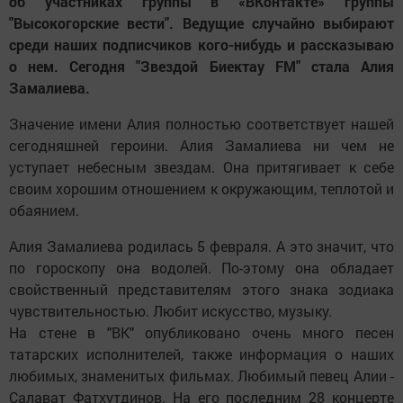
об участниках группы в «ВКонтакте» группы
"Высокогорские вести". Ведущие случайно выбирают
среди наших подписчиков кого-нибудь и рассказываю
о нем. Сегодня "Звездой Биектау FM" стала Алия
Замалиева.
Значение имени Алия полностью соответствует нашей
сегодняшней героини. Алия Замалиева ни чем не
уступает небесным звездам. Она притягивает к себе
своим хорошим отношением к окружающим, теплотой и
обаянием.
Алия Замалиева родилась 5 февраля. А это значит, что
по гороскопу она водолей. По-этому она обладает
свойственный представителям этого знака зодиака
чувствительностью. Любит искусство, музыку.
На стене в "ВК" опубликовано очень много песен
татарских исполнителей, также информация о наших
любимых, знаменитых фильмах. Любимый певец Алии -
Салават Фатхутдинов. На его последним 28 концерте