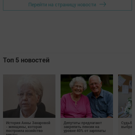
Перейти на страницу новости
Топ 5 новостей
История Анны Захаровой
Депутаты предлагают
Судьба
- женщины, которая
закрепить пенсии на
выбрал
построила хозяйство
уровне 40% от зарплаты
мечты