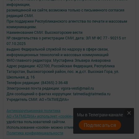
информации,
размещенной на сайте, возможна только с письменного согласия
редакций СМИ.
При поддержке Республиканского агентства по печати и массовым
коммуникациям.
Наименование СМИ: Высокогорские вести
№ свидетельства о регистрации СМИ, дата: ЭЛ № ФС 77 - 90215 от
07.10.2025
выдано Федеральной службой по надзору в сфере связи,
информационных технологий и массовых коммуникаций
ФИО главного редактора: Мустафина Эльвира Анваровна
Адрес редакции: 422700, Российская Федерация, Республика
Татарстан, Высокогорский район, пос. ж.д.ст. Высокая Гора, ул.
Школьная, д. 16
Телефон редакции: (84365) 2-36-48
Электронная почта редакции: vgora-vesti@mail.ru
Для сообщений о фактах коррупции: tatmedia@tatmedia.ru
Учредитель СМИ: АО «ТАТМЕДИА»
Антикоррупционная политика
Мы в Телеграм-канале
АО «ТАТМЕДИА» использует «cookie»
для персонализации сервисов и
удобства пользователей сайтом.
Подписаться
Использование «cookie» можно отменить в настройках браузера.
Политика конфиденциальности