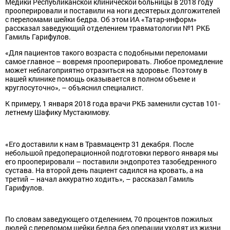
Медики Республиканской клинической больницы в 2018 году
прооперировали и поставили на ноги десятерых долгожителей
с переломами шейки бедра. Об этом ИА «Татар-информ»
рассказал заведующий отделением травматологии №1 РКБ
Гамиль Гарифулов.
«Для пациентов такого возраста с подобными переломами
самое главное – вовремя прооперировать. Любое промедление
может неблагоприятно отразиться на здоровье. Поэтому в
нашей клинике помощь оказывается в полном объеме и
круглосуточно», – объяснил специалист.
К примеру, 1 января 2018 года врачи РКБ заменили сустав 101-
летнему Шафику Мустакимову.
«Его доставили к нам в Травмацентр 31 декабря. После
небольшой предоперационной подготовки первого января мы
его прооперировали – поставили эндопротез тазобедренного
сустава. На второй день пациент садился на кровать, а на
третий – начал аккуратно ходить», – рассказал Гамиль
Гарифулов.
По словам заведующего отделением, 70 процентов пожилых
людей с переломом шейки бедра без операции уходят из жизни