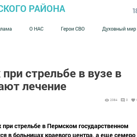
СКОГО РАЙОНА
1
клама
О НАС
Герои СВО
Духовный мир
при стрельбе в вузе в
ают лечение
2084
0
 при стрельбе в Пермском государственном
ся в больницах краевого центра, а еще семеро