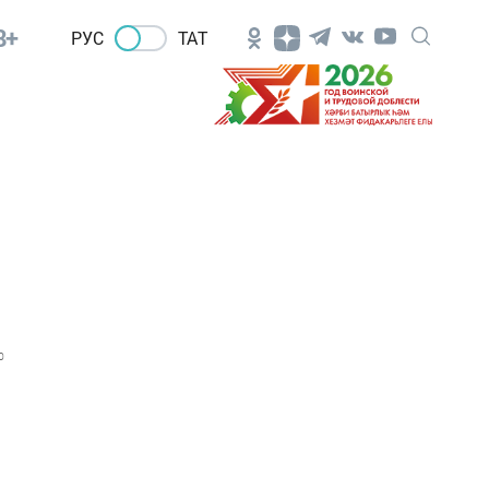
8+
РУС
ТАТ
0