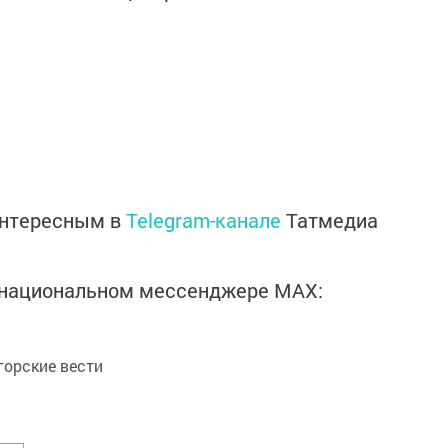
интересным в
Telegram-канале
Татмедиа
в национальном мессенджере MАХ:
орские вести