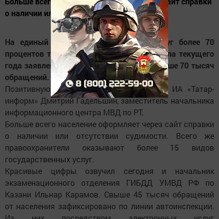
Больше всего население оформляет через сайт справки
о наличии или...
На единый портал государственных услуг более 70
процентов татарстанцев направили с начала текущего
года заявления в МВД по РТ. Всего это свыше 70 тысяч
обращений.
Позитивную статистику озвучил сегодня ИА «Татар-
информ» Дмитрий Гадельшин, заместитель начальника
информационного центра МВД по РТ.
Больше всего население оформляет через сайт справки
о наличии или отсутствии судимости. Всего же
правоохранители оказывают более 15 видов
государственных услуг.
Красивые цифры озвучил сегодня и начальник
экзаменационного отделения ГИБДД УМВД РФ по
Казани Ильнар Карамов. Свыше 45 тысяч обращений
от населения зафиксировано по линии автоинспекции.
Из них посредством электронных услуг