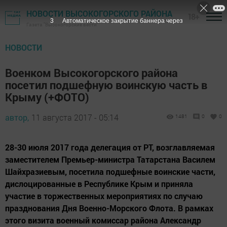
НОВОСТИ ВЫСОКОГОРСКОГО РАЙОНА
18+
1
Автоматическое закрытие баннера через
Газета "Высокогорские вести"
НОВОСТИ
Военком Высокогорского района
посетил подшефную воинскую часть в
Крыму (+ФОТО)
автор,
11 августа 2017 - 05:14
1481
0
0
28-30 июля 2017 года делегация от РТ, возглавляемая
заместителем Премьер-министра Татарстана Василем
Шайхразиевым, посетила подшефные воинские части,
дислоцированные в Республике Крым и приняла
участие в торжественных мероприятиях по случаю
празднования Дня Военно-Морского Флота. В рамках
этого визита военный комиссар района Александр