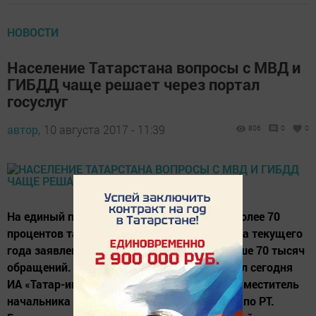
НОВОСТИ
Население Татарстана вопросы с МВД и
ГИБДД чаще решает через портал
госуслуг
автор,
10 августа 2017 - 11:39
806
0
0
На единый портал государственных услуг более 70
процентов татарстанцев направили с начала текущего
года заявления в МВД по РТ. Всего это свыше 70 тысяч
обращений. Позитивную статистику озвучил сегодня
ИА «Татар-информ» Дмитрий Гадельшин, заместитель
начальника информационного центра МВД по РТ.