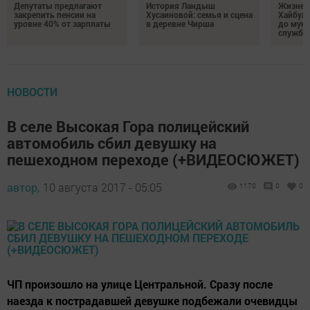
Депутаты предлагают
История Ландыш
Жизнен
закрепить пенсии на
Хусаиновой: семья и сцена
Хайбулл
уровне 40% от зарплаты
в деревне Чирша
до мун
службы
НОВОСТИ
В селе Высокая Гора полицейский
автомобиль сбил девушку на
пешеходном переходе (+ВИДЕОСЮЖЕТ)
автор,
10 августа 2017 - 05:05
1170
0
0
ЧП произошло на улице Центральной. Сразу после
наезда к пострадавшей девушке подбежали очевидцы